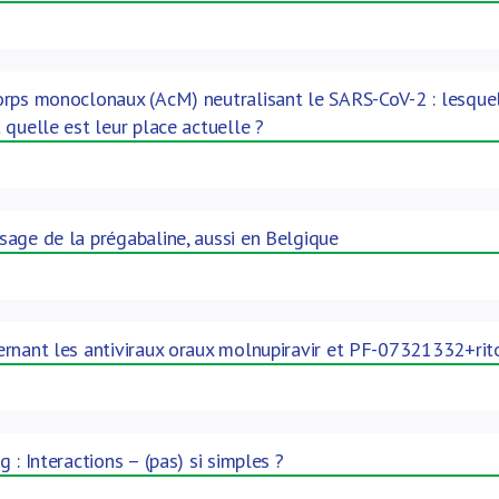
rps monoclonaux (AcM) neutralisant le SARS-CoV-2 : lesquel
 quelle est leur place actuelle ?
age de la prégabaline, aussi en Belgique
rnant les antiviraux oraux molnupiravir et PF-07321332+rit
 : Interactions – (pas) si simples ?