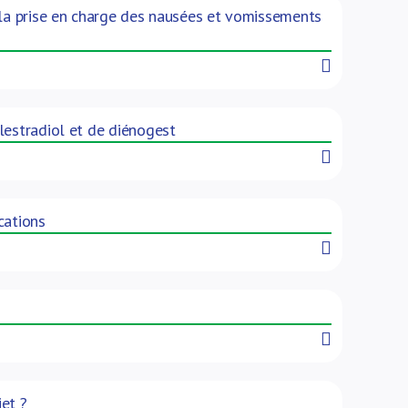
 la prise en charge des nausées et vomissements
Read More
lestradiol et de diénogest
Read More
cations
Read More
Read More
jet ?