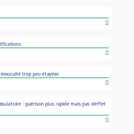
Read More
ifications
Read More
 innocuité trop peu étayées
Read More
latoire : guérison plus rapide mais pas d’effet
Read More