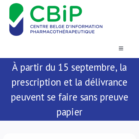
Passer
au
contenu
Toggle
Navigatio
À partir du 15 septembre, la
Actualités
prescription et la délivrance
Publications
peuvent se faire sans preuve
Formations
papier
Contact