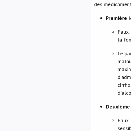
des médicaments
Première i
Faux.
la fo
Le pa
malnu
maxim
d’adm
cirrh
d'alc
Deuxième i
Faux.
sensi