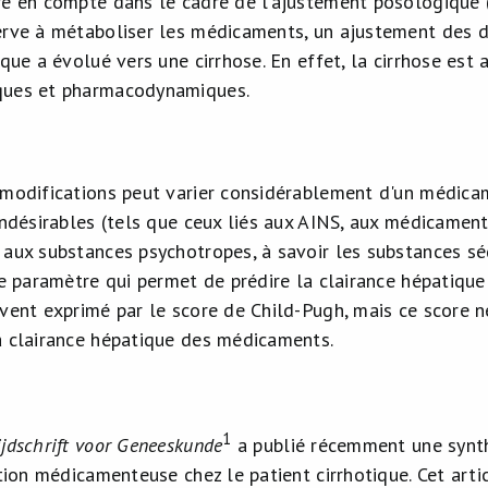
re en compte dans le cadre de l’ajustement posologique 
erve à métaboliser les médicaments, un ajustement des 
ique a évolué vers une cirrhose. En effet, la cirrhose es
ques et pharmacodynamiques.
 modifications peut varier considérablement d'un médicam
 indésirables (tels que ceux liés aux AINS, aux médicamen
 aux substances psychotropes, à savoir les substances séd
 de paramètre qui permet de prédire la clairance hépatiqu
uvent exprimé par le score de Child-Pugh, mais ce score n
a clairance hépatique des médicaments.
1
jdschrift voor Geneeskunde
a publié récemment une synthè
ption médicamenteuse chez le patient cirrhotique. Cet artic