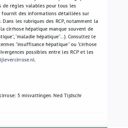
s de règles valables pour tous les
l
fournit des informations détaillées sur
. Dans les rubriques des RCP, notamment la
r la cirrhose hépatique manque souvent de
atique”, “maladie hépatique”…). Consultez le
 termes "insuffisance hépatique" ou "cirrhose
divergences possibles entre les RCP et les
levercirrose.nl
.
rcirrose: 5 misvattingen. Ned Tijdschr