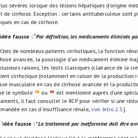
plus sévères lorsque des lésions hépatiques d'origine mé
nt de cirrhose. Exception : certains antituberculeux sont 
iques en cas de cirrhose.
idée fausse : “
Par définition, les médicaments éliminés pa
 Chez de nombreux patients cirrhotiques, la fonction réna
rrhose avancée, la posologie d'un médicament éliminé majo
lusieurs raisons, les tests classiques (clairance de la cr
tient cirrhotique (notamment en raison de la production r
sse musculaire en cas de cirrhose avancée et la production
ue le symbole
ou
est mentionné auprès d’une spéci
aments, il faut consulter le RCP pour vérifier si une réd
mandée en cas d'insuffisance rénale,
voir Intro.2.3.
].
idée fausse : ”
Le traitement par metformine doit être arr