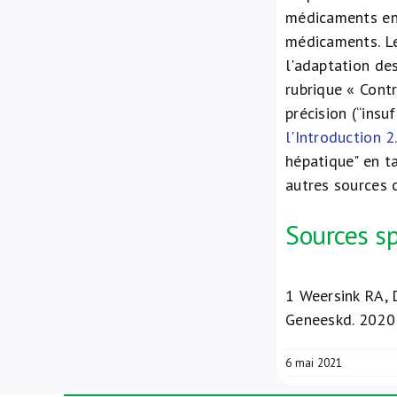
médicaments en 
médicaments. Le
l'adaptation de
rubrique « Cont
précision (“insu
l'Introduction 2
hépatique" en ta
autres sources 
Sources sp
1
Weersink RA, D
Geneeskd. 202
6 mai 2021