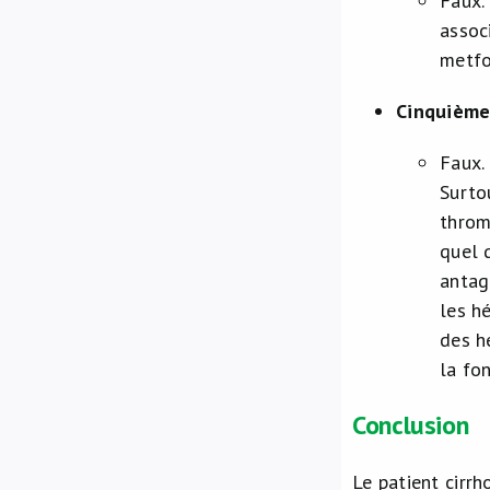
Faux.
associ
metfo
Cinquième 
Faux.
Surto
thromb
quel 
antag
les h
des h
la fon
Conclusion
Le patient cirrh