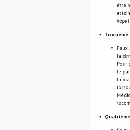
être 
attei
hépat
Troisième 
Faux.
la ci
Pour p
le pa
la ma
lorsq
Médic
recom
Quatrième 