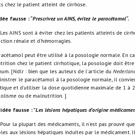
 chez le patient atteint de cirrhose.
dée fausse : “
Prescrivez un AINS, évitez le paracétamol
“.
 Les AINS sont à éviter chez les patients atteints de cirr
nction rénale et d'hémorragies.
racétamol peut être utilisé à la posologie normale. En c
trition chez le patient cirrhotique, la posologie doit êtr
um. [Ndlr : bien que les auteurs de l'article du
Nederland
inistrer le paracétamol à la posologie normale, il convien
otique et d’utiliser la dose quotidienne maximale de 1 
oolisme ou de malnutrition. ]
dée fausse : ”
Les lésions hépatiques d'origine médicamen
 Pour la plupart des médicaments, il n'est pas prouvé que 
bles aux lésions hépatiques induites par le médicament. 