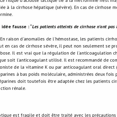
 Le risque d'acidose lactique lié à la metformine n’est ma
ée à la cirrhose hépatique (sévère). En cas de cirrhose mo
rmine.
idée fausse : “
Les patients atteints de cirrhose n'ont pas
 En raison d'anomalies de l'hémostase, les patients cirrh
ut en cas de cirrhose sévère, il peut non seulement se pr
ose. Il est vrai que la régulation de l'anticoagulation che
que soit l’anticoagulant utilisé. Il est recommandé de c
oniste de la vitamine K ou par anticoagulant oral direct 
éparines à bas poids moléculaire, administrées deux fois p
éparines doit toutefois être adaptée chez les patients ci
ction rénale.
otique est fragile et doit être traité avec les précautio