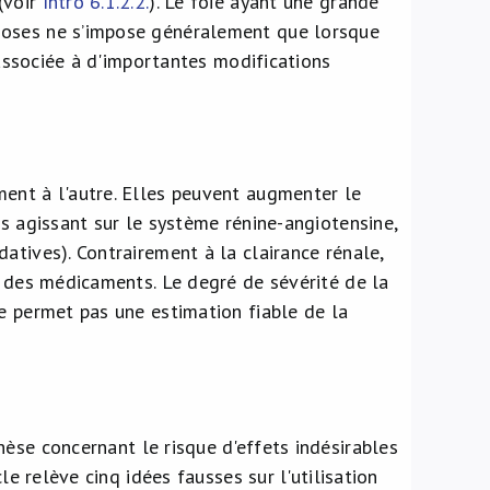
(voir
Intro 6.1.2.2.
). Le foie ayant une grande
doses ne s’impose généralement que lorsque
t associée à d'importantes modifications
ent à l'autre. Elles peuvent augmenter le
ts agissant sur le système rénine-angiotensine,
atives). Contrairement à la clairance rénale,
e des médicaments. Le degré de sévérité de la
e permet pas une estimation fiable de la
se concernant le risque d'effets indésirables
le relève cinq idées fausses sur l'utilisation