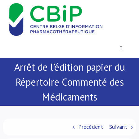
Passer
au
contenu
Toggle
Navigatio
Arrêt de l’édition papier du
Actualités
Répertoire Commenté des
Publications
Médicaments
Formations
Contact
Précédent
Suivant