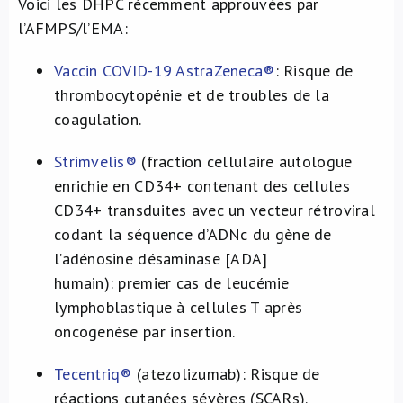
Voici les DHPC récemment approuvées par
l’AFMPS/l’EMA:
Vaccin COVID-19 AstraZeneca®
: Risque de
thrombocytopénie et de troubles de la
coagulation.
Strimvelis®
(fraction cellulaire autologue
enrichie en CD34+ contenant des cellules
CD34+ transduites avec un vecteur rétroviral
codant la séquence d’ADNc du gène de
l’adénosine désaminase [ADA]
humain): premier cas de leucémie
lymphoblastique à cellules T après
oncogenèse par insertion.
Tecentriq®
(atezolizumab): Risque de
réactions cutanées sévères (SCARs).