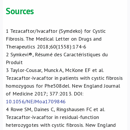
Sources
1
Tezacaftor/Ivacaftor (Symdeko) for Cystic
Fibrosis. The Medical Letter on Drugs and
Therapeutics 2018;60(1558):174-6
2
Symkevi®, Résumé des Caractéristiques du
Produit
3
Taylor-Cousar, Munck A, McKone EF et al.
Tezacaftor-ivacaftor in patients with cystic fibrosis
homozygous for Phe508del. New England Journal
of Medicine 2017; 377:2013. DOI:
10.1056/NEJMoa1709846
4
Rowe SM, Daines C, Ringshausen FC et al.
Tezacaftor-ivacaftor in residual-function
heterozygotes with cystic fibrosis. New England