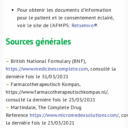
Pour obtenir les documents d’information
pour le patient et le consentement éclairé,
voir le site de l’AFMPS:
Retsemvo®
.
Sources générales
–
British National Formulary (BNF),
https://www.medicinescomplete.com
, consulté la
dernière fois le 31/03/2021
–
Farmacotherapeutisch Kompas,
https://www.farmacotherapeutischkompas.nl/,
consulté la dernière fois le 25/03/2021
–
Martindale, The Complete Drug
Reference
https://www.micromedexsolutions.com/
, co
la dernière fois le 25/03/2021