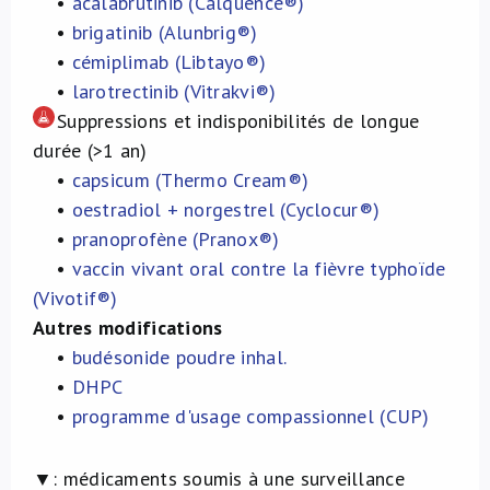
•
acalabrutinib (Calquence®)
•
brigatinib (Alunbrig®)
•
cémiplimab (Libtayo®)
•
larotrectinib (Vitrakvi®)
Suppressions et indisponibilités de longue
durée (>1 an)
•
capsicum (Thermo Cream®)
•
oestradiol + norgestrel (Cyclocur®)
•
pranoprofène (Pranox®)
•
vaccin vivant oral contre la fièvre typhoïde
(Vivotif®)
Autres modifications
•
budésonide poudre inhal.
•
DHPC
•
programme d'usage compassionnel (CUP)
▼:
médicaments soumis à une surveillance