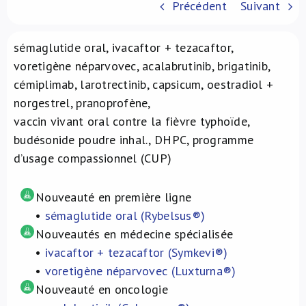
Précédent
Suivant
À propos de nous
sémaglutide oral, ivacaftor + tezacaftor,
NL
voretigène néparvovec, acalabrutinib, brigatinib,
cémiplimab, larotrectinib, capsicum, oestradiol +
norgestrel, pranoprofène,
vaccin vivant oral contre la fièvre typhoïde,
budésonide poudre inhal., DHPC, programme
d’usage compassionnel (CUP)
Nouveauté en première ligne
•
sémaglutide oral (Rybelsus®)
Nouveautés en médecine spécialisée
•
ivacaftor + tezacaftor (Symkevi®)
•
voretigène néparvovec (Luxturna®)
Nouveauté en oncologie