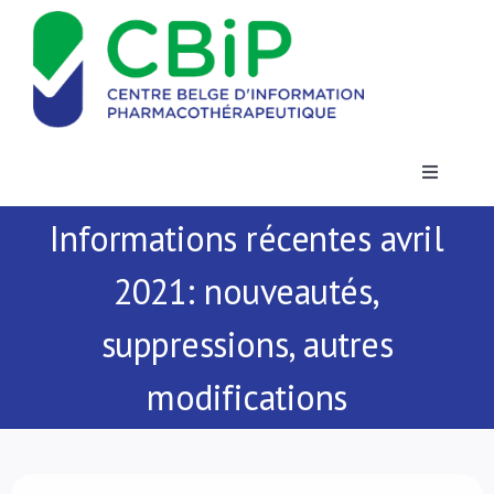
Passer
au
contenu
Toggle
Navigatio
Informations récentes avril
Actualités
2021: nouveautés,
Publications
suppressions, autres
Formations
modifications
Contact