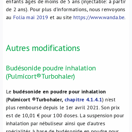
enfants âgés de moins de 5 ans (injectable: à partir
de 2 ans). Pour plus d’informations, nous renvoyons
au
Folia mai 2019
et au site
https://www.wanda.be
.
Autres modifications
Budésonide poudre inhalation
(Pulmicort®Turbohaler)
Le
budésonide en poudre pour inhalation
(
Pulmicort ®Turbohaler,
chapitre 4.1.4.1
) n’est
plus remboursé depuis le 1er avril 2021. Son prix
est de 10,01 € pour 100 doses. La suspension pour
inhalation par nébuliseur ainsi que d’autres
spécialités à base de budésonide en poudre pour