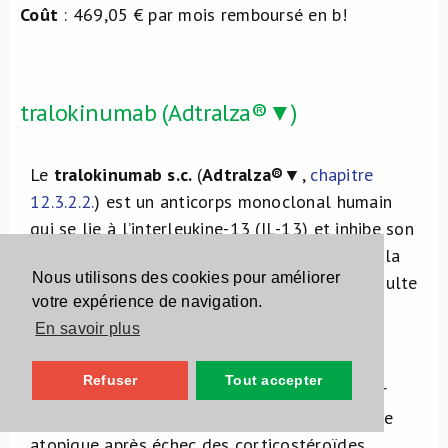
Coût
: 469,05 € par mois remboursé en b!
tralokinumab (Adtralza®▼)
Le
tralokinumab s.c.
(
Adtralza
®
▼,
chapitre
12.3.2.2.
) est un anticorps monoclonal humain
qui se lie à l’interleukine-13 (IL-13) et inhibe son
activité. Il a pour indication le traitement de la
Nous utilisons des cookies pour améliorer
dermatite atopique modérée à sévère de l’adulte
votre expérience de navigation.
qui nécessite un traitement systémique
En savoir plus
(synthèse du RCP).
Commentaire du CBIP
Refuser
Tout accepter
Le tralokinumab a montré une efficacité pour
réduire l’étendue et la gravité de la dermatite
atopique après échec des corticostéroïdes