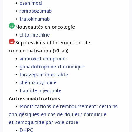
•
ozanimod
•
romosozumab
•
tralokinumab
Nouveautés en oncologie
•
chlorméthine
Suppressions et interruptions de
commercialisation (>1 an)
•
ambroxol comprimé
s
•
gonadotrophine chorionique
•
lorazépam injectable
•
phénazopyridine
•
tiapride injectable
Autres modifications
•
Modifications de remboursement: certains
analgésiques en cas de douleur chronique
et
sémaglutide par voie orale
•
DHPC