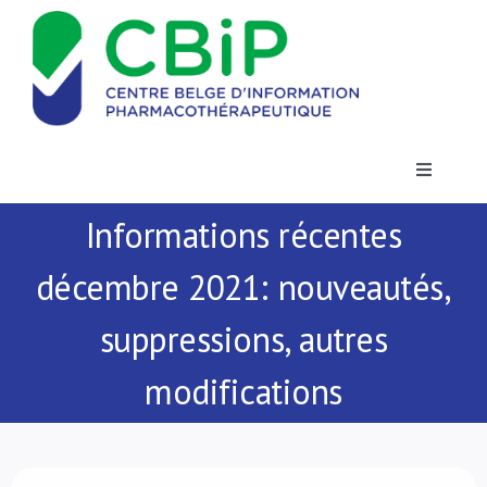
Passer
au
contenu
Toggle
Navigatio
Informations récentes
Actualités
décembre 2021: nouveautés,
Publications
suppressions, autres
Formations
modifications
Contact