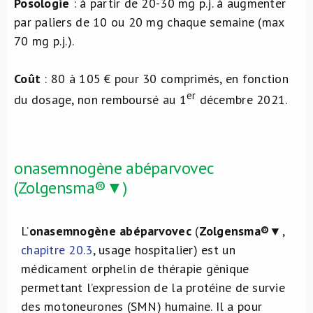
Posologie
: à partir de 20-30 mg p.j. à augmenter
par paliers de 10 ou 20 mg chaque semaine (max
70 mg p.j.).
Coût
: 80 à 105 € pour 30 comprimés, en fonction
er
du dosage, non remboursé au 1
décembre 2021.
onasemnogène abéparvovec
(Zolgensma®▼)
L’
onasemnogène abéparvovec
(
Zolgensma®
▼,
chapitre 20.3
, usage hospitalier) est un
médicament orphelin de thérapie génique
permettant l’expression de la protéine de survie
des motoneurones (SMN) humaine. Il a pour