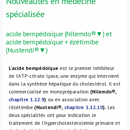
Nouveautés en médecine
spécialisée
acide bempédoïque (Nilemdo®▼) et
acide bempédoïque + ézétimibe
(Nustendi®▼)
L’acide bempédoïque
est le premier inhibiteur
de l’ATP-citrate lyase, une enzyme qui intervient
dans la synthèse hépatique du cholestérol. Il est
commercialisé en monopréparation
(Nilemdo®,
chapitre 1.12.9
)
ou en association avec
l’ézétimibe
(Nustendi®,
chapitre 1.12.10
).
Les
deux spécialités ont pour indication le
traitement de l’hypercholestérolémie primaire et