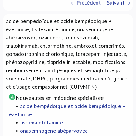
Précédent
Suivant
À propos de nous
acide bempédoïque et acide bempédoïque +
NL
ézétimibe, lisdexamfétamine, onasemnogène
abéparvovec, ozanimod, romosozumab,
tralokinumab, chlorméthine, ambroxol comprimés,
gonadotrophine chorionique, lorazépam injectable,
phénazopyridine, tiapride injectable, modifications
remboursement analgésiques et sémaglutide par
voie orale, DHPC, programmes médicaux d’urgence
et d’usage compassionnel (CUP/MPN)
Nouveautés en médecine spécialisée
•
acide bempédoïque et acide bempédoïque +
ézétimibe
•
lisdexamfétamine
•
onasemnogène abéparvovec