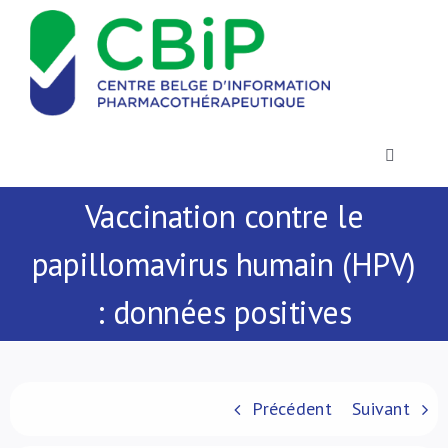
Passer
au
contenu
Toggle
Navigatio
Vaccination contre le
Actualités
papillomavirus humain (HPV)
Publications
: données positives
Formations
Contact
Précédent
Suivant