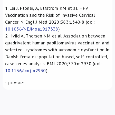
1
Lei J, Ploner, A, Elfström KM et al. HPV
Vaccination and the Risk of Invasive Cervical
Cancer. N Engl J Med 2020;383:1340-8 (doi:
10.1056/NEJMoa1917338
)
2
Hviid A, Thorsen NM et al. Association between
quadrivalent human papillomavirus vaccination and
selected syndromes with autonomic dysfunction in
Danish females: population based, self-controlled,
case series analysis. BMJ 2020;370:m2930 (doi:
10.1136/bmj.m2930
)
1 juillet 2021