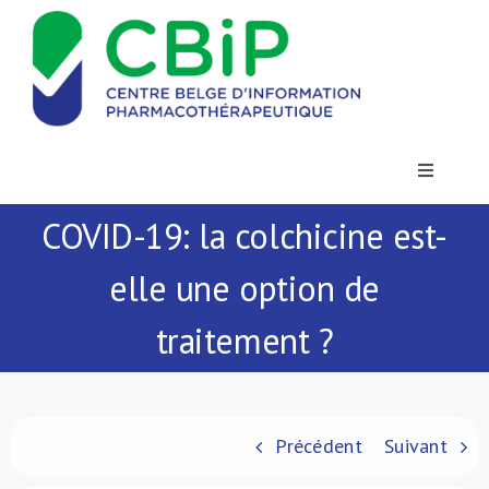
Passer
au
contenu
Toggle
Navigatio
COVID-19: la colchicine est-
Actualités
elle une option de
Publications
traitement ?
Formations
Contact
Précédent
Suivant