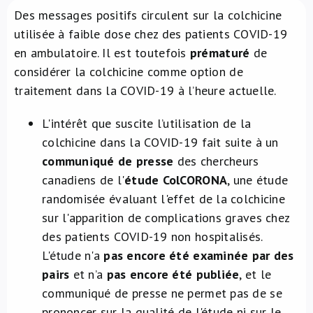
Des messages positifs circulent sur la colchicine
À propos de nous
utilisée à faible dose chez des patients COVID-19
en ambulatoire. Il est toutefois
prématuré
de
NL
considérer la colchicine comme option de
traitement dans la COVID-19 à l’heure actuelle.
L'intérêt que suscite l’utilisation de la
colchicine dans la COVID-19 fait suite à un
communiqué de presse
des chercheurs
canadiens de l'
étude ColCORONA
, une étude
randomisée évaluant l'effet de la colchicine
sur l'apparition de complications graves chez
des patients COVID-19 non hospitalisés.
L'étude n'a
pas encore été examinée par des
pairs
et n’a
pas encore été publiée
, et le
communiqué de presse ne permet pas de se
prononcer sur la qualité de l'étude ni sur le