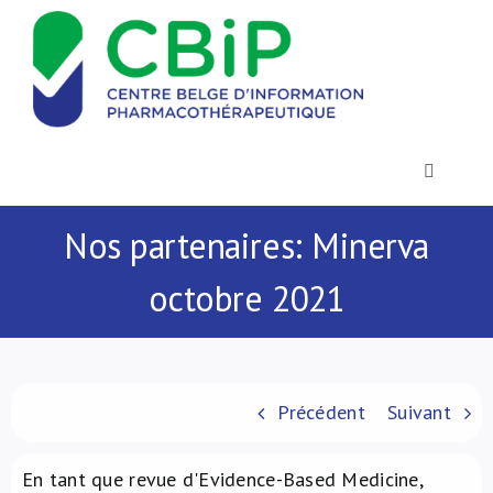
Passer
au
contenu
Toggle
Navigatio
Actualités
Nos partenaires: Minerva
octobre 2021
Publications
Formations
Précédent
Suivant
Contact
En tant que revue d'Evidence-Based Medicine,