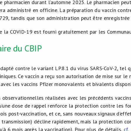
le pharmacien durant l’automne 2025. Le pharmacien peut 
ra administré en officine. La préparation du vaccin contr
9, tandis que son administration peut être enregistré
e la COVID-19 est fourni gratuitement par les Communau
ire du CBIP
adapté contre le variant LP.8.1 du virus SARS-CoV-2, tel q
liniques. Ce vaccin a reçu son autorisation de mise sur l
 avec les vaccins Pfizer monovalents et bivalents dispo
 observationnelles réalisées avec les précédents vaccin
u’une dose de rappel renforce la protection contre les fo
is post-vaccination, et ce, sans nouveaux signaux d’effet
a transmission) décline rapidement, mais la protection co
u’à 6 mois après la vaccination). Pour plus de détails,
cf.