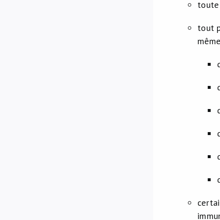
toute
tout 
même 
certa
immun