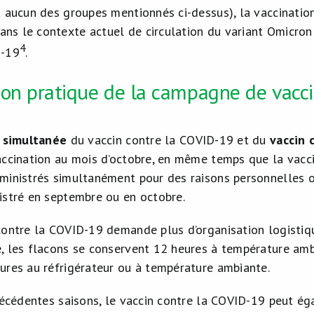
à aucun des groupes mentionnés ci-dessus), la vaccinatio
s le contexte actuel de circulation du variant Omicron 
4
D-19
.
ion pratique de la campagne de vacci
n
simultanée
du vaccin contre la COVID-19 et du
vaccin 
accination au mois d’octobre, en même temps que la vaccin
ministrés simultanément pour des raisons personnelles o
istré en septembre ou en octobre.
contre la COVID-19 demande plus d’organisation logistiqu
, les flacons se conservent 12 heures à température ambi
ures au réfrigérateur ou à température ambiante.
précédentes saisons, le vaccin contre la COVID-19 peut é