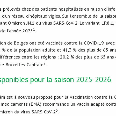
 prélevés chez des patients hospitalisés en raison d’infe
 d’un réseau d’hôpitaux vigies. Sur l’ensemble de la sais
ant Omicron JN.1 du virus SARS-CoV-2. Le variant LP.8.1,
1
 de l’année 2025
.
lion de Belges ont été vaccinés contre la COVID-19 avec 
,2 % de la population adulte et 41,3 % des plus de 65 ans
ifférences entre les régions : 20,2 % des plus de 65 ans
2
de Bruxelles-Capitale
.
sponibles pour la saison 2025-2026
RNm
est à nouveau proposé pour la vaccination contre la 
 médicaments (EMA) recommande un vaccin adapté cont
3
micron du virus SARS-CoV-2
.