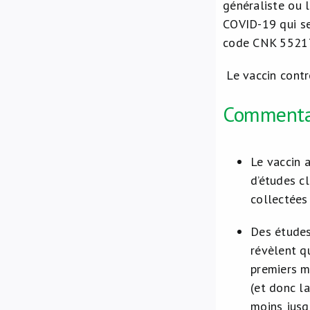
généraliste ou 
COVID-19 qui se
code CNK 552172
Le vaccin contr
Commenta
Le vaccin 
d’études c
collectées
Des études
révèlent q
premiers mo
(et donc l
moins jusq