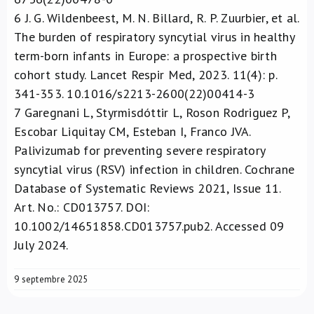
6
J. G. Wildenbeest, M. N. Billard, R. P. Zuurbier, et al.
The burden of respiratory syncytial virus in healthy
term-born infants in Europe: a prospective birth
cohort study. Lancet Respir Med, 2023. 11(4): p.
341-353. 10.1016/s2213-2600(22)00414-3
7
Garegnani L, Styrmisdóttir L, Roson Rodriguez P,
Escobar Liquitay CM, Esteban I, Franco JVA.
Palivizumab for preventing severe respiratory
syncytial virus (RSV) infection in children. Cochrane
Database of Systematic Reviews 2021, Issue 11.
Art. No.: CD013757. DOI:
10.1002/14651858.CD013757.pub2. Accessed 09
July 2024.
9 septembre 2025