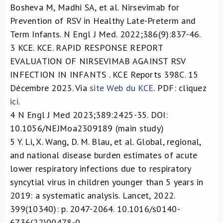
Bosheva M, Madhi SA, et al. Nirsevimab for
Prevention of RSV in Healthy Late-Preterm and
Term Infants. N Engl J Med. 2022;386(9):837-46.
3
KCE. KCE. RAPID RESPONSE REPORT
EVALUATION OF NIRSEVIMAB AGAINST RSV
INFECTION IN INFANTS . KCE Reports 398C. 15
Décembre 2023. Via
site Web du KCE
. PDF: cliquez
ici
.
4
N Engl J Med 2023;389:2425-35. DOI:
10.1056/NEJMoa2309189 (main study)
5
Y. Li, X. Wang, D. M. Blau, et al. Global, regional,
and national disease burden estimates of acute
lower respiratory infections due to respiratory
syncytial virus in children younger than 5 years in
2019: a systematic analysis. Lancet, 2022.
399(10340): p. 2047-2064. 10.1016/s0140-
6736(22)00478-0