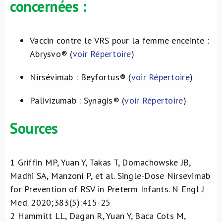
concernées :
Vaccin contre le VRS pour la femme enceinte :
Abrysvo® (
voir Répertoire
)
Nirsévimab : Beyfortus® (
voir Répertoire
)
Palivizumab : Synagis® (
voir Répertoire
)
Sources
1
Griffin MP, Yuan Y, Takas T, Domachowske JB,
Madhi SA, Manzoni P, et al. Single-Dose Nirsevimab
for Prevention of RSV in Preterm Infants. N Engl J
Med. 2020;383(5):415-25
2
Hammitt LL, Dagan R, Yuan Y, Baca Cots M,