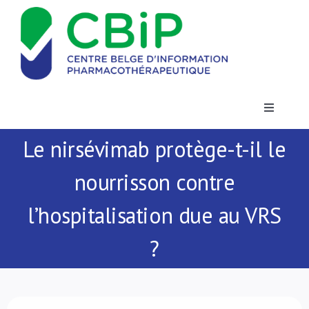
Passer
au
contenu
Toggle
Navigatio
Le nirsévimab protège-t-il le
Actualités
nourrisson contre
Publications
l’hospitalisation due au VRS
Formations
?
Contact