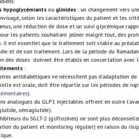
idiens.
s hypoglycémiants
ou
glinides
: un changement vers une
envisagé, selon les caractéristiques du patient et les cri
enus, une réduction de dose et un suivi glycémique rappr
pour les patients souhaitant jeûner malgré tout, des pro
. Il est essentiel que le traitement soit stable au préala
die et de son traitement. Lors de la période du Ramadan, 
on des doses doivent être établis en concertation avec l
aitements
:
utres antidiabétiques ne nécessitent pas d’adaptation de 
’elle est orale, doit être répartie sur les périodes de ru
émentaires
).
ins analogues du GLP1 injectables offrent en outre l’av
glutide, sémaglutide).
nhibiteurs du SGLT-2 (gliflozines) ne sont plus déconseill
ation du patient et monitoring régulier) en raison du ris
tique.