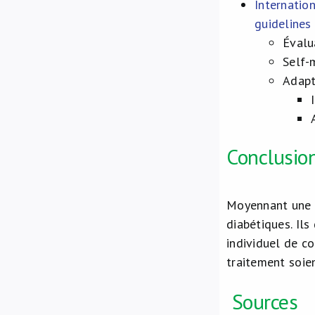
Internatio
guidelines
Évalua
Self-
Adapt
Conclusio
Moyennant une p
diabétiques. Ils
individuel de co
traitement soie
Sources