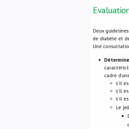
Evaluation
Deux guidelines
de diabète et d
Une consultatio
Déterminer
caractéris
cadre d’un
s’il e
s’il e
s’il e
Le je