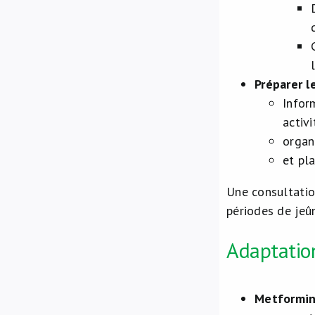
Préparer l
Infor
activ
organ
et pl
Une consultatio
périodes de jeû
Adaptatio
Metformi