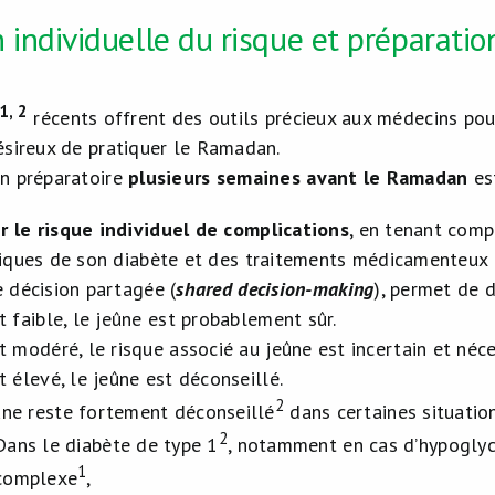
 individuelle du risque et préparatio
1, 2
récents offrent des outils précieux aux médecins po
ésireux de pratiquer le Ramadan.
n préparatoire
plusieurs semaines avant le Ramadan
est
 le risque individuel de complications
, en tenant comp
tiques de son diabète et des traitements médicamenteux e
e décision partagée (
shared decision-making
), permet de 
st faible, le jeûne est probablement sûr.
st modéré, le risque associé au jeûne est incertain et néc
st élevé, le jeûne est déconseillé.
2
ûne reste fortement déconseillé
dans certaines situation
2
Dans le diabète de type 1
, notamment en cas d’hypoglyc
1
complexe
,