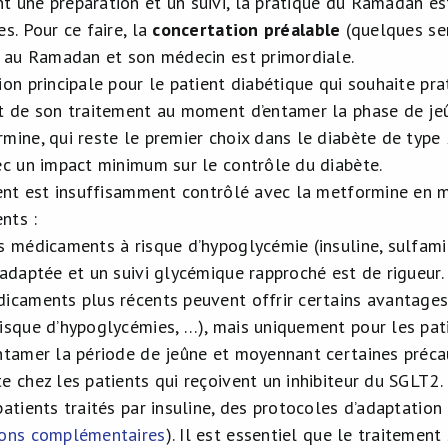
 une préparation et un suivi, la pratique du Ramadan est
es. Pour ce faire, la
concertation préalable
(quelques sem
r au Ramadan et son médecin est primordiale.
ion principale pour le patient diabétique qui souhaite pr
t de son traitement au moment d’entamer la phase de je
mine, qui reste le premier choix dans le diabète de typ
ec un impact minimum sur le contrôle du diabète.
ient est insuffisamment contrôlé avec la metformine en m
nts :
s médicaments à risque d’hypoglycémie (insuline, sulfami
 adaptée et un suivi glycémique rapproché est de rigueur.
icaments plus récents peuvent offrir certains avantages 
isque d’hypoglycémies, …), mais uniquement pour les pat
ntamer la période de jeûne et moyennant certaines précaut
e chez les patients qui reçoivent un inhibiteur du SGLT2.
patients traités par insuline, des protocoles d’adaptation
ions complémentaires
). Il est essentiel que le traitement