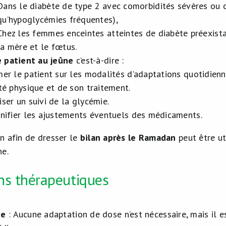
Dans le diabète de type 2 avec comorbidités sévères ou 
qu’hypoglycémies fréquentes),
Chez les femmes enceintes atteintes de diabète préexista
la mère et le fœtus.
e patient au jeûne
c’est-à-dire :
mer le patient sur les modalités d’adaptations quotidien
ité physique et de son traitement.
iser un suivi de la glycémie.
anifier les ajustements éventuels des médicaments.
n afin de dresser le
bilan après
le Ramadan
peut être ut
ne.
ns thérapeutiques
ne
: Aucune adaptation de dose n’est nécessaire, mais il es