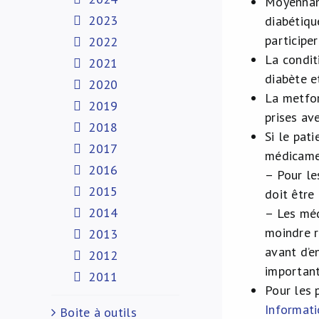
Moyennant
2023
diabétiqu
participe
2022
La condit
2021
diabète e
2020
La metfor
2019
prises av
2018
Si le pat
2017
médicame
2016
– Pour le
2015
doit être
2014
– Les méd
moindre r
2013
avant d’e
2012
important
2011
Pour les 
Informat
Boite à outils