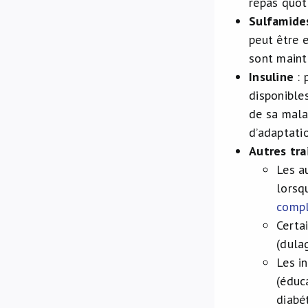
repas quot
Sulfamide
peut être 
sont maint
Insuline
: 
disponibles
de sa mala
d’adaptati
Autres tr
Les a
lorsqu
compl
Certa
(dula
Les i
(éduc
diabé