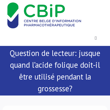
Passer
au
contenu
Toggle
Navigatio
Question de lecteur: jusque
Actualités
quand l’acide folique doit-il
Publications
être utilisé pendant la
Formations
grossesse?
Contact