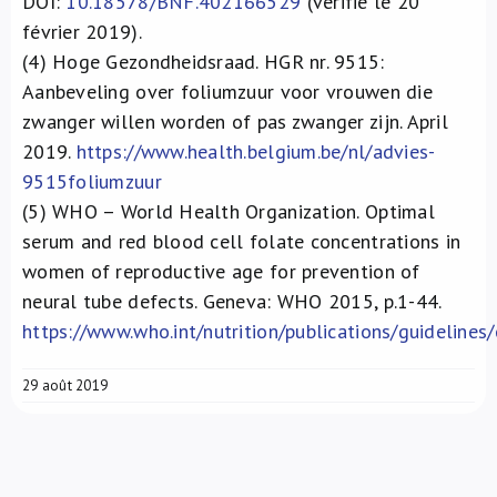
DOI:
10.18578/BNF.402166529
(vérifié le 20
février 2019).
(4)
Hoge Gezondheidsraad. HGR nr. 9515:
Aanbeveling over foliumzuur voor vrouwen die
zwanger willen worden of pas zwanger zijn. April
2019.
https://www.health.belgium.be/nl/advies-
9515foliumzuur
(5)
WHO – World Health Organization. Optimal
serum and red blood cell folate concentrations in
women of reproductive age for prevention of
neural tube defects. Geneva: WHO 2015, p.1-44.
https://www.who.int/nutrition/publications/guidelin
29 août 2019