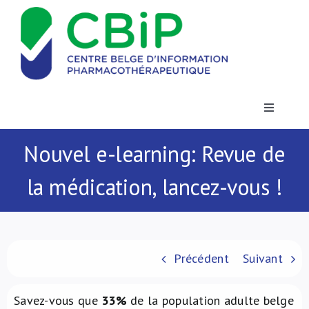
Passer
au
contenu
Toggle
Navigatio
Actualités
Nouvel e-learning: Revue de
la médication, lancez-vous !
Publications
Formations
Précédent
Suivant
Contact
Savez-vous que
33%
de la population adulte belge