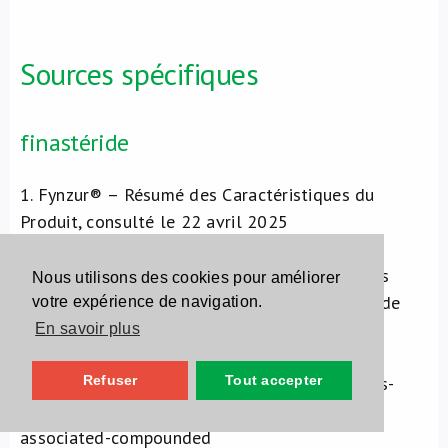
Sources spécifiques
finastéride
1.
Fynzur® – Résumé des Caractéristiques du
Produit, consulté le 22 avril 2025
2.
FDA. FDA alerts health care providers,
compounders and consumers of potential risks
Nous utilisons des cookies pour améliorer
associated with compounded topical finasteride
votre expérience de navigation.
products. Consulté le 25 avril 2025.
En savoir plus
https://www.fda.gov/drugs/human-drug-
compounding/fda-alerts-health-care-providers-
Refuser
Tout accepter
compounders-and-consumers-potential-risks-
associated-compounded