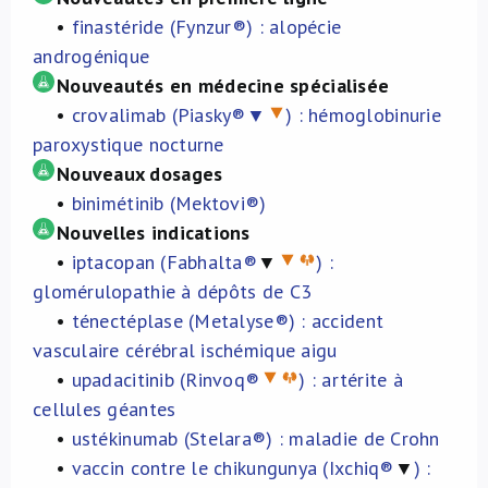
•
finastéride (Fynzur®) : alopécie
À propos de nous
androgénique
Nouveautés en médecine spécialisée
NL
•
crovalimab (Piasky®▼
) : hémoglobinurie
paroxystique nocturne
Nouveaux dosages
•
binimétinib (Mektovi®)
Nouvelles indications
•
iptacopan (Fabhalta®
▼
) :
glomérulopathie à dépôts de C3
•
ténectéplase (Metalyse®) : accident
vasculaire cérébral ischémique aigu
•
upadacitinib (Rinvoq®
) : artérite à
cellules géantes
•
ustékinumab (Stelara®) : maladie de Crohn
•
vaccin contre le chikungunya (Ixchiq®
▼
) :