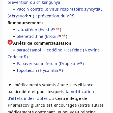
prévention du chikungunya
•
vaccin contre le virus respiratoire syncytial
(Abrysvo®
▼
) : prévention du VRS
Remboursements
•
raloxifène (Evista®
)
•
phénéticilline (Broxil®
)
Arrêts de commercialisation
•
paracétamol + codéine + caféine (Nevrine
Codeine®)
•
Papaver somniferum (Dropizole®)
•
topotécan (Hycamtin®)
▼:
médicaments soumis à une surveillance
particulière et pour lesquels la
notification
d’effets indésirables
au Centre Belge de
Pharmacovigilance est encouragée (entre autres
médicaments contenant un nouveau principe