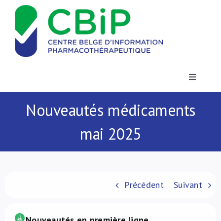
Passer
au
contenu
Toggle
Navigatio
Actualités
Nouveautés médicaments
mai 2025
Publications
Formations
Précédent
Suivant
Contact
Nouveautés en première ligne