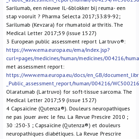
Sarilumab, een nieuwe IL-6blokker bij reuma- een
stap vooruit ? Pharma Selecta 2017;33:89-92;
Sarilumab (Kevzara) for rhumatoid arthritis. The
Medical Letter 2017;59 (issue 1527)
3
European public assessment report Lartruvo
®
:
https://www.ema.europa.eu/ema/index.jsp?
curl=pages/medicines/human/medicines/004216/h
met assessment report:
https://www.ema.europa.eu/docs/en_GB/document_lib
_Public_assessment_report/human/004216/WC500216
Olaratumab (Lartruvo) for soft-tissue sarcoma. The
Medical Letter 2017;59 (issue 1527)
4
Capsaïcine (Qutenza
®
). Douleurs neuropathiques
ne pas jouer avec le feu. La Revue Prescire 2010 ;
30 :250-3 ; Capsaïcine (Qutenza
®
) et douleurs
neuropathiques diabétiques. La Revue Prescrire