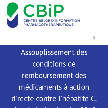
Passer
au
contenu
Toggle
Navigatio
Assouplissement des
Actualités
conditions de
Publications
remboursement des
Formations
médicaments à action
directe contre l’hépatite C,
Contact