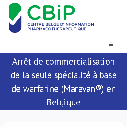
Passer
au
contenu
Toggle
Navigatio
Arrêt de commercialisation
Actualités
de la seule spécialité à base
Publications
de warfarine (Marevan®) en
Formations
Belgique
Contact