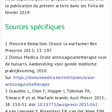
la publication du présent article dans les Folia de
février 2019.
Sources spécifiques
1
Prescrire Redaction. Choisir la warfarine! Rev
Prescrire 2013; 33: 197.
2
Domus Medica. Orale anticoagulatietherapie voor
de huisarts. Aanbeveling voor goede medische
praktijkvoering, 2010.
Sur:
https://domusmedica.be/richtlijnen/orale-
anticoagulatietherapie​
3
Graudins L, Chen F, Hopper I, Tideman PA,
Trimaco R et al. Warfarin brands. Aust Prescr. 2015;
38: 150-51. doi:
10.18773/austprescr.2015.062
4
van Leeuwen Y, Rosendaal FR, van der Meer FJM.