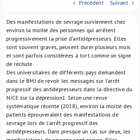
Précédent
Suivant
À propos de nous
Des manifestations de sevrage surviennent chez
NL
environ la moitié des personnes qui arrêtent
progressivement la prise d’antidépresseurs. Elles
sont souvent graves, peuvent durer plusieurs mois
et sont parfois considérées à tort comme un signe
de rechute.
Des universitaires de différents pays demandent
dans le BMJ de revoir les messages sur l’arrêt
progressif des antidépresseurs dans la directive du
NICE sur la dépression
1
. Selon une revue
systématique récente (2018), environ la moitié des
patients éprouveraient des manifestations de
sevrage lors de l’arrêt progressif des
antidépresseurs. Dans presque un cas sur deux, les
manifestations de sevrage sont graves. Elles