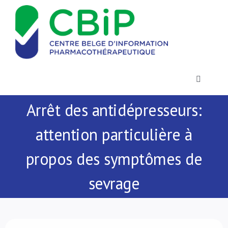
Passer
au
contenu
Toggle
Navigatio
Arrêt des antidépresseurs:
Actualités
attention particulière à
Publications
propos des symptômes de
Formations
sevrage
Contact