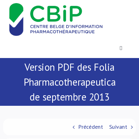
Passer
au
contenu
Toggle
Navigatio
Version PDF des Folia
Actualités
Pharmacotherapeutica
Publications
de septembre 2013
Formations
Contact
Précédent
Suivant