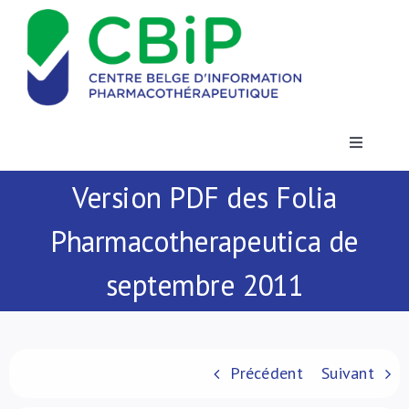
Passer
au
contenu
Toggle
Navigatio
Version PDF des Folia
Actualités
Pharmacotherapeutica de
Publications
septembre 2011
Formations
Contact
Précédent
Suivant