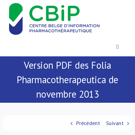
Passer
au
contenu
Toggle
Navigatio
Version PDF des Folia
Actualités
Pharmacotherapeutica de
Publications
novembre 2013
Formations
Contact
Précédent
Suivant