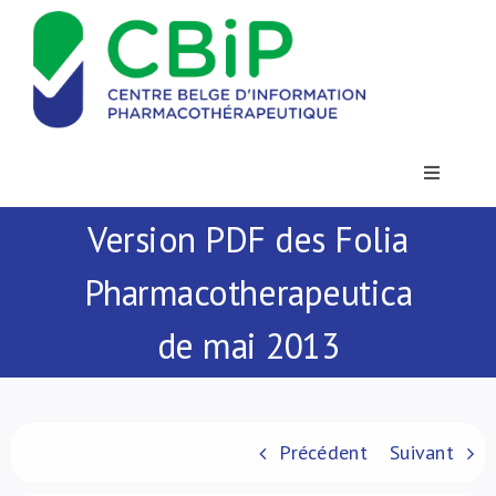
Passer
au
contenu
Toggle
Navigatio
Version PDF des Folia
Actualités
Pharmacotherapeutica
Publications
de mai 2013
Formations
Contact
Précédent
Suivant