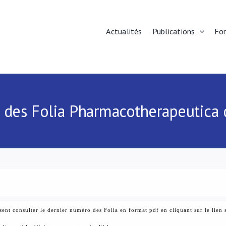
Actualités
Publications
Fo
 des Folia Pharmacotherapeutica 
ent consulter le dernier numéro des Folia en format pdf en cliquant sur le lien 