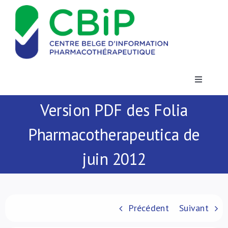
Passer
au
contenu
Toggle
Navigatio
Version PDF des Folia
Actualités
Pharmacotherapeutica de
Publications
juin 2012
Formations
Contact
Précédent
Suivant