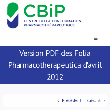
Passer
au
contenu
Toggle
Navigatio
Version PDF des Folia
Actualités
Pharmacotherapeutica d’avril
Publications
2012
Formations
Contact
Précédent
Suivant