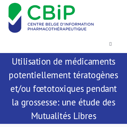
Passer
au
contenu
Toggle
Navigatio
Utilisation de médicaments
Actualités
potentiellement tératogènes
Publications
et/ou fœtotoxiques pendant
Formations
la grossesse: une étude des
Mutualités Libres
Contact