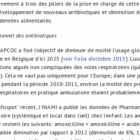
ièvement à trois des piliers de la prise en charge de cett
développement de nouveaux antibiotiques et diminution de
denrées alimentaires.
ionnel des antibiotiques
APCOC a fixé l’objectif de diminuer de moitié l’usage glo
e en Belgique d’ici 2025 [
voir Folia d’octobre 2015
]. L’u
ctions aiguës non compliquées des voies respiratoires (q
s). Cela ne vaut pas uniquement pour l’Europe; dans une pu
, pendant la période 2010-2011, environ la moitié des pre
respiratoires en pratique ambulatoire étaient probablement
nfospot” récent, l’INAMI a publié les données de Pharman
ire (systémique et local dans l’œil) chez l’enfant. Les an
 restent les suivants: amoxicilline > amoxicilline + acid
faible diminution par rapport à 2012 (diminution de 8%, 