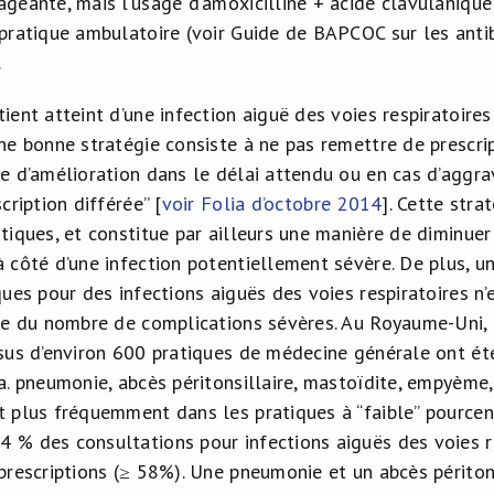
ageante, mais l’usage d’amoxicilline + acide clavulanique
 pratique ambulatoire (voir Guide de BAPCOC sur les anti
.
ient atteint d’une infection aiguë des voies respiratoire
une bonne stratégie consiste à ne pas remettre de prescri
ce d’amélioration dans le délai attendu ou en cas d’aggr
scription différée” [
voir Folia d’octobre 2014
]. Cette str
otiques, et constitue par ailleurs une manière de diminue
à côté d’une infection potentiellement sévère. De plus, 
iques pour des infections aiguës des voies respiratoires n
ive du nombre de complications sévères. Au Royaume-Uni,
ssus d’environ 600 pratiques de médecine générale ont été
.a. pneumonie, abcès péritonsillaire, mastoïdite, empyème,
t plus fréquemment dans les pratiques à “faible” pourcent
 % des consultations pour infections aiguës des voies r
 prescriptions (≥ 58%). Une pneumonie et un abcès périto