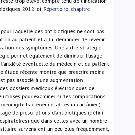
 reste trop élevé, compte tenu de l’indication
biotiques 2012, et
Répertoire, chapitre
s pour laquelle des antibiotiques ne sont pas
ption au patient et à lui demander de revenir
avation des symptômes. Une autre stratégie
atégie permet également de diminuer l’usage
r l’anxiété éventuelle du médecin et du patient
une étude récente montre que prescrire moins
’est pas associé à une augmentation
 des dossiers médicaux électroniques de
 utilisés pour examiner si des complications
 méningite bactérienne, abcès intracrânien)
age de prescriptions d’antibiotiques (défini
espiratoires) que dans celles avec un nombre
nsillaire survenaient un peu plus fréquemment,