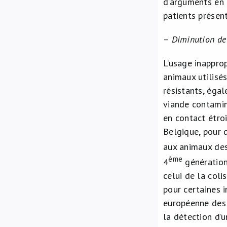
d’arguments en 
patients présen
–
Diminution de 
L’usage inapprop
animaux utilisé
résistants, éga
viande contamin
en contact étroi
Belgique, pour d
aux animaux des
ème
4
génération)
celui de la coli
pour certaines 
européenne des 
la détection d’