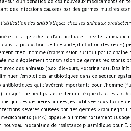
faveur d’un bénéfice de ces nouveaux médicaments en te
tant des infections causées par des germes multirésistan
l’utilisation des antibiotiques chez les animaux producteu
rié et à large échelle d’antibiotiques chez les animaux pr
s dans la production de la viande, du lait ou des œufs) 
lement chez l’homme (transmission surtout par la chaîne 
ée mais également transmission de germes résistants par
t avec des animaux (p.ex. éleveurs, vétérinaires). Des init
iminuer l’emploi des antibiotiques dans ce secteur égalem
 antibiotiques qui s’avèrent importants pour l’homme (f
 lorsqu’il ne peut pas être démontré que d’autres antibi
stine qui, ces dernières années, est utilisée sous forme
infections sévères causées par des germes Gram négatif m
médicaments (EMA) appelle à limiter fortement l’usage de 
un nouveau mécanisme de résistance plasmidique pour E. c