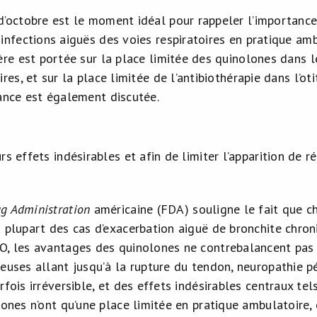
d’octobre est le moment idéal pour rappeler l’importance 
 infections aiguës des voies respiratoires en pratique amb
ière est portée sur la place limitée des quinolones dans l
ires, et sur la place limitée de l’antibiothérapie dans l’
tance est également discutée.
rs effets indésirables et afin de limiter l’apparition de r
g Administration
américaine (FDA) souligne le fait que ch
 plupart des cas d’exacerbation aiguë de bronchite chroni
O, les avantages des quinolones ne contrebalancent pas le
neuses allant jusqu’à la rupture du tendon, neuropathie p
rfois irréversible, et des effets indésirables centraux te
lones n’ont qu’une place limitée en pratique ambulatoire, 