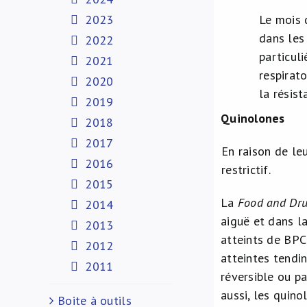
2023
Le mois 
dans les
2022
particul
2021
respirato
2020
la résis
2019
Quinolones
2018
2017
En raison de leu
2016
restrictif.
2015
La
Food and Dru
2014
aiguë et dans la
2013
atteints de BPC
2012
atteintes tendi
2011
réversible ou pa
aussi, les quino
Boite à outils