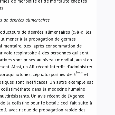
rmes de morbidité et de mortalité chez les
ts.
rs de denrées alimentaires
oducteurs de denrées alimentaires (c.-à-d. les
peut mener à la propagation de germes
alimentaire, p.ex. après consommation de
 voie respiratoire à des personnes qui sont
iatives sont prises au niveau mondial, aussi en
ent. Ainsi, un AR récent interdit d’administrer
ème
luoroquinolones, céphalosporines de 3
et
otiques sont inefficaces. Un autre exemple est
 de colistiméthate dans la médecine humaine
ultirésistants. Un avis récent de l’Agence
la colistine pour le bétail; ceci fait suite à
oli, avec risque de propagation rapide des