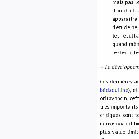
mais pas l
d’antibiot
apparaîtrai
d’étude ne 
les résult
quand même
rester atte
–
Le développem
Ces dernières a
bédaquiline
), e
oritavancin, ce
très importants
critiques sont t
nouveaux antibio
plus-value limit