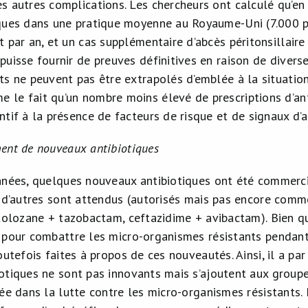
es autres complications. Les chercheurs ont calculé qu’e
iques dans une pratique moyenne au Royaume-Uni (7.000 p
t par an, et un cas supplémentaire d’abcès péritonsillair
puisse fournir de preuves définitives en raison de diverse
ats ne peuvent pas être extrapolés d’emblée à la situatio
 le fait qu’un nombre moins élevé de prescriptions d’ant
ntif à la présence de facteurs de risque et de signaux d’
ent de nouveaux antibiotiques
nnées, quelques nouveaux antibiotiques ont été commerci
t d’autres sont attendus (autorisés mais pas encore commer
ftolozane + tazobactam, ceftazidime + avibactam). Bien q
 pour combattre les micro-organismes résistants pendant
outefois faites à propos de ces nouveautés. Ainsi, il a p
tiques ne sont pas innovants mais s’ajoutent aux groupes 
ée dans la lutte contre les micro-organismes résistants. 