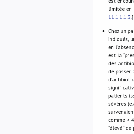
est encour
limitée en
11.1.1.1.3.
]
Chez un pat
indiqués, 
en l’absen
est la “pre
des antibi
de passer 
d’antibiot
significat
patients i
sévères (e
survenaien
comme < 44
“élevé” de