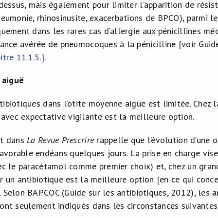
-dessus, mais également pour limiter l’apparition de résis
pneumonie, rhinosinusite, exacerbations de BPCO), parmi l
quement dans les rares cas d’allergie aux pénicillines mé
stance avérée de pneumocoques à la pénicilline [voir Gui
itre 11.1.5
.].
 aiguë
tibiotiques dans l’otite moyenne aiguë est limitée. Chez l
vec expectative vigilante est la meilleure option.
nt dans
La Revue Prescrire
rappelle que l’évolution d’une 
vorable endéans quelques jours. La prise en charge vise 
vec le paracétamol comme premier choix) et, chez un gran
r un antibiotique est la meilleure option [en ce qui conc
]. Selon BAPCOC (Guide sur les antibiotiques, 2012), les 
sont seulement indiqués dans les circonstances suivantes