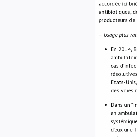
accordée ici br
antibiotiques, 
producteurs de 
–
Usage plus rat
En 2014, B
ambulatoir
cas d’infe
résolutive
Etats-Unis
des voies 
Dans un “I
en ambulato
systémique
d’eux une 