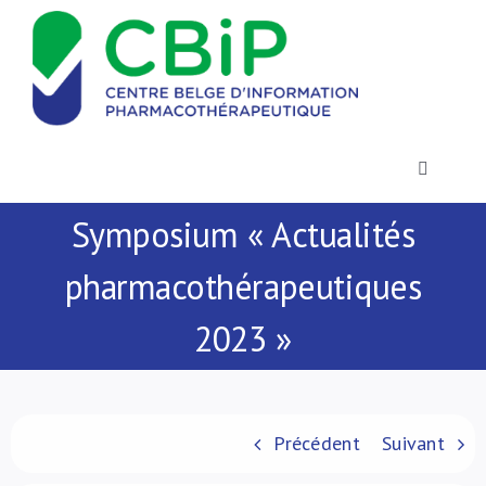
Passer
au
contenu
Toggle
Navigatio
Symposium « Actualités
Actualités
pharmacothérapeutiques
Publications
2023 »
Formations
Contact
Précédent
Suivant