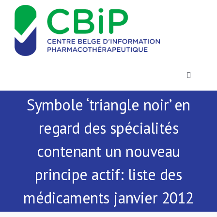
Passer
au
contenu
Toggle
Navigatio
Symbole ‘triangle noir’ en
Actualités
regard des spécialités
Publications
contenant un nouveau
Formations
principe actif: liste des
médicaments janvier 2012
Contact