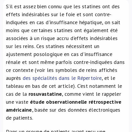
S’il est assez bien connu que les statines ont des
À propos de nous
effets indésirables sur le foie et sont contre-
indiquées en cas d'insuffisance hépatique, on sait
NL
moins que certaines statines ont également été
associées à un risque accru d'effets indésirables
sur les reins. Ces statines nécessitent un
ajustement posologique en cas d'insuffisance
rénale et sont même parfois contre-indiquées dans
ce contexte (voir les symboles de reins affichés
auprès
des spécialités dans le Répertoire
, et le
tableau en bas de cet article). C’est notamment le
cas de la
rosuvastatine
, comme vient le rappeler
une vaste
étude observationnelle rétrospective
américaine
, basée sur des données électroniques
de patients.
Dans un groupe de patients ayant reçu une