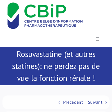
Passer
au
contenu
Toggle
Navigatio
Rosuvastatine (et autres
Actualités
statines): ne perdez pas de
Publications
vue la fonction rénale !
Formations
Contact
Précédent
Suivant