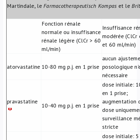
Martindale, le
Farmacotherapeutisch Kompas
et le
Bri
Fonction rénale
Insuffisance ré
normale ou insuffisance
modérée (ClCr 
rénale légère (ClCr > 60
et 60 ml/min)
ml/min)
aucun ajustem
atorvastatine
10-80 mg p.j. en 1 prise
posologique n'
nécessaire
dose initiale: 1
en 1 prise;
pravastatine
augmentation d
10-40 mg p.j. en 1 prise
dose uniqueme
surveillance m
stricte
dose initiale: 5