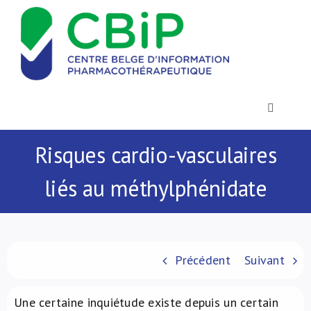
Passer
au
contenu
Toggle
Navigatio
Actualités
Risques cardio-vasculaires
liés au méthylphénidate
Publications
Formations
Précédent
Suivant
Contact
Une certaine inquiétude existe depuis un certain