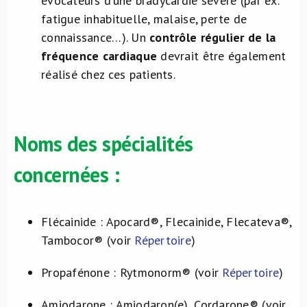
évocateurs d’une bradycardie sévère (par ex.
fatigue inhabituelle, malaise, perte de
connaissance…). Un
contrôle régulier de la
fréquence cardiaque
devrait être également
réalisé chez ces patients.
Noms des spécialités
concernées :
Flécainide : Apocard®, Flecainide, Flecateva®,
Tambocor® (voir
Répertoire
)
Propafénone : Rytmonorm® (voir
Répertoire
)
Amiodarone : Amiodaron(e), Cordarone® (voir