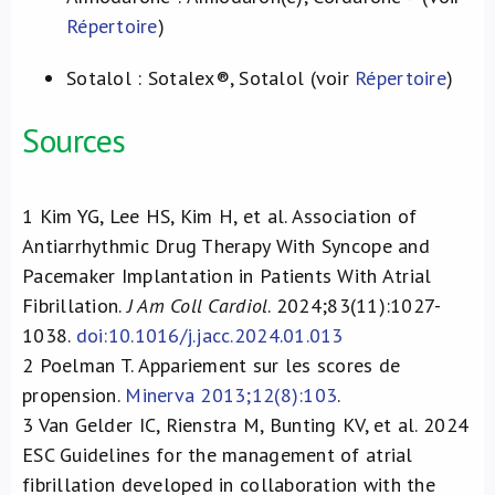
Répertoire
)
Sotalol : Sotalex®, Sotalol (voir
Répertoire
)
Sources
1
Kim YG, Lee HS, Kim H, et al. Association of
Antiarrhythmic Drug Therapy With Syncope and
Pacemaker Implantation in Patients With Atrial
Fibrillation.
J Am Coll Cardiol
. 2024;83(11):1027-
1038.
doi:10.1016/j.jacc.2024.01.013
2
Poelman T. Appariement sur les scores de
propension.
Minerva 2013;12(8):103
.
3
Van Gelder IC, Rienstra M, Bunting KV, et al. 2024
ESC Guidelines for the management of atrial
fibrillation developed in collaboration with the