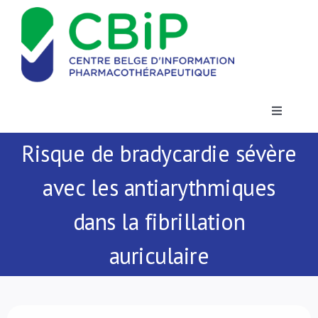
Passer
au
contenu
Toggle
Navigatio
Risque de bradycardie sévère
Actualités
avec les antiarythmiques
Publications
dans la fibrillation
Formations
auriculaire
Contact