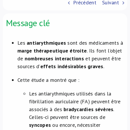
Précédent
Suivant
À propos de nous
Message clé
NL
Les
antiarythmiques
sont des médicaments à
marge thérapeutique étroite
. Ils font l’objet
de
nombreuses interactions
et peuvent être
sources d’
effets indésirables graves
.
Cette étude a montré que :
Les antiarythmiques utilisés dans la
fibrillation auriculaire (FA) peuvent être
associés à des
bradycardies sévères
.
Celles-ci peuvent être sources de
syncopes
ou encore, nécessiter