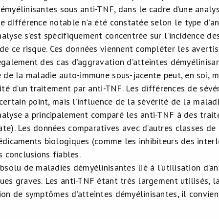
émyélinisantes sous anti-TNF, dans le cadre d’une analy
e différence notable n’a été constatée selon le type d’a
alyse s’est spécifiquement concentrée sur l’incidence de
 de ce risque. Ces données viennent compléter les averti
également des cas d’aggravation d’atteintes démyélinisan
é de la maladie auto-immune sous-jacente peut, en soi, ma
lité d’un traitement par anti-TNF. Les différences de sév
certain point, mais l’influence de la sévérité de la mala
alyse a principalement comparé les anti-TNF à des trait
te). Les données comparatives avec d’autres classes de 
édicaments biologiques (comme les inhibiteurs des interl
s conclusions fiables.
bsolu de maladies démyélinisantes lié à l’utilisation d’ant
es graves. Les anti-TNF étant très largement utilisés, la
ion de symptômes d’atteintes démyélinisantes, il convien
.