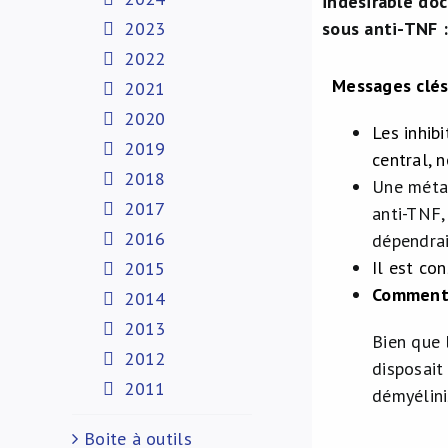
indésirable do
2023
sous anti-TNF 
2022
Messages clé
2021
2020
Les inhib
2019
central, 
2018
Une méta-
2017
anti-TNF,
2016
dépendrai
Il est co
2015
Commenta
2014
2013
Bien que 
2012
disposait
2011
démyélini
Boite à outils