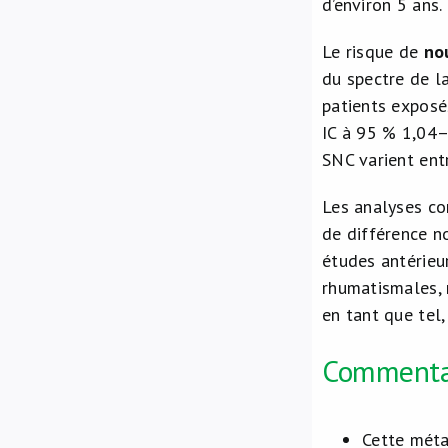
d’environ 5 ans.
Le risque de
no
du spectre de l
patients exposé
IC à 95 % 1,04–1
SNC varient ent
Les analyses co
de différence n
études antérieu
rhumatismales, 
en tant que tel,
Commenta
Cette méta