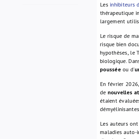
Les
inhibiteurs
thérapeutique i
largement utili
Le risque de ma
risque bien doc
hypothèses, le 
biologique. Dans
poussée
ou d’
u
En février 2026
de
nouvelles a
étaient évaluées
démyélinisantes
Les auteurs ont 
maladies auto-i