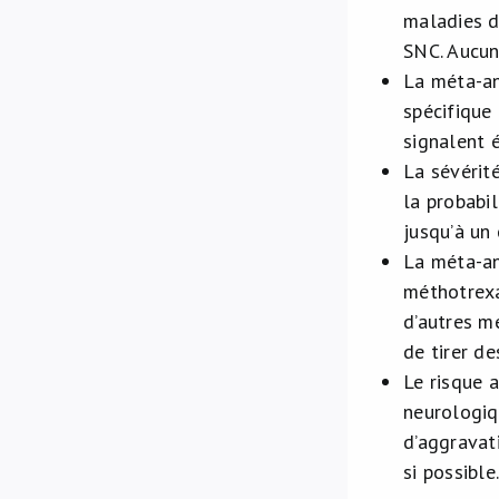
maladies d
SNC. Aucun
La méta-an
spécifique
signalent 
La sévérit
la probabi
jusqu’à un 
La méta-an
méthotrexa
d’autres m
de tirer de
Le risque a
neurologiqu
d’aggravat
si possible