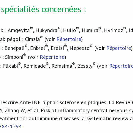
pécialités concernées :
®
®
®
®
®
b : Amgevita
, Hukyndra
, Hulio
, Humira
, Hyrimoz
, I
®
ab pégol : Cimzia
(voir
Répertoire
)
®
®
®
®
 : Benepali
, Enbrel
, Erelzi
, Nepexto
(voir
Répertoire
)
®
 : Simponi
(voir
Répertoire
)
®
®
®
®
: Flixabi
, Remicade
, Remsima
, Zessly
(voir
Répertoir
rescrire. Anti-TNF alpha : sclérose en plaques. La Revue 
Y, Zhang W, et al.
Risk of inflammatory central nervous s
treatment for autoimmune diseases: a systematic review 
284-1294
.