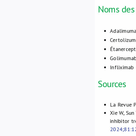
Noms des s
Adalimuma
Certolizum
Étanercept
Golimumab
Infliximab 
Sources
La Revue P
Xie W, Sun 
inhibitor 
2024;81:1