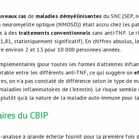
uveaux cas
de
maladies démyélinisantes
du SNC (SEP, n
a neuromyélite optique (NMOSD)) était accru chez les pati
s à des
traitements conventionnels
sans anti-TNF. Le r
,81, statistiquement significatif). En chiffres absolus, 
re environ 2 et 13 pour 10 000 personnes-années.
mplémentaires (pour toutes les formes d’atteintes infla
otable entre les différents anti-TNF, ce qui suggère un
e
res, on n’a pas constaté de différence selon le type de 
maladies inflammatoires de l’intestin). Le risque semble 
 plutôt qu’à la nature de la maladie auto-immune pour laq
ires du CBIP
-analyse à grande échelle fournit pour la première fois