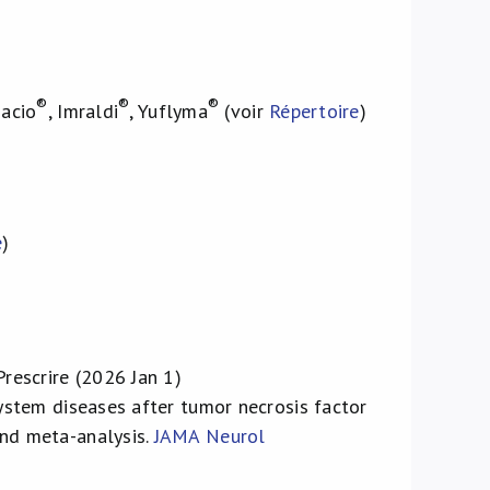
®
®
®
dacio
, Imraldi
, Yuflyma
(voir
Répertoire
)
e
)
Prescrire (2026 Jan 1)
ystem diseases after tumor necrosis factor
and meta-analysis.
JAMA Neurol