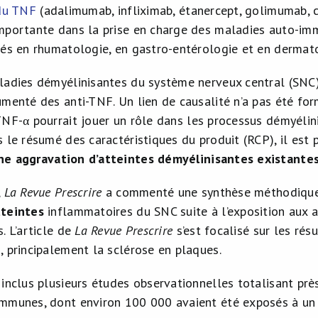
 du TNF
(adalimumab, infliximab, étanercept, golimumab, 
mportante dans la prise en charge des maladies auto-immun
sés en rhumatologie, en gastro-entérologie et en dermat
ladies démyélinisantes du système nerveux central (SNC),
umenté des anti-TNF. Un lien de causalité n’a pas été fo
TNF-
α
pourrait jouer un rôle dans les processus démyélin
 le résumé des caractéristiques du produit (RCP), il est p
ne aggravation d’atteintes démyélinisantes existante
,
La Revue Prescrire
a commenté une synthèse méthodique 
tteintes
inflammatoires du SNC suite à l’exposition aux a
. L’article de
La Revue Prescrire
s’est focalisé sur les ré
, principalement la sclérose en plaques.
inclus plusieurs études observationnelles totalisant près
mmunes, dont environ 100 000 avaient été exposés à un 