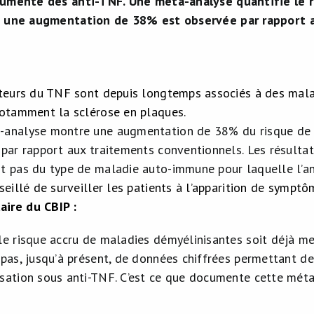
cumenté des anti-TNF. Une méta-analyse quantifie le 
: une augmentation de 38% est observée par rapport 
s
iteurs du TNF sont depuis longtemps associés à des mal
notamment la sclérose en plaques.
analyse montre une augmentation de 38% du risque de n
 par rapport aux traitements conventionnels. Les résultat
t pas du type de maladie auto-immune pour laquelle l’ant
nseillé de surveiller les patients à l’apparition de symp
ire du CBIP :
le risque accru de maladies démyélinisantes soit déjà m
 pas, jusqu’à présent, de données chiffrées permettant de
sation sous anti-TNF. C’est ce que documente cette méta