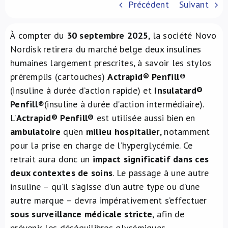
Précédent
Suivant
À propos de nous
À compter du
30 septembre 2025
, la société Novo
NL
Nordisk retirera du marché belge deux insulines
humaines largement prescrites, à savoir les stylos
préremplis (cartouches)
Actrapid®
Penfill
®
(insuline à durée d’action rapide) et
Insulatard®
Penfill
®(insuline à durée d’action intermédiaire).
L’
Actrapid® Penfill®
est utilisée aussi bien en
ambulatoire
qu’en
milieu hospitalier
, notamment
pour la prise en charge de l’hyperglycémie. Ce
retrait aura donc un
impact significatif dans ces
deux contextes de soins
. Le passage à une autre
insuline – qu’il s’agisse d’un autre type ou d’une
autre marque – devra impérativement s’effectuer
sous surveillance médicale stricte
, afin de
prévenir les déséquilibres glycémiques.