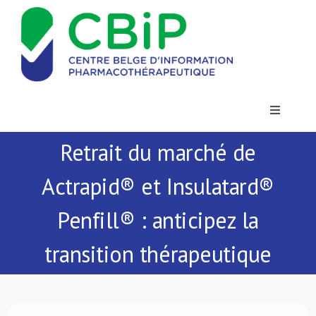
Passer
au
contenu
Toggle
Navigatio
Retrait du marché de
Actualités
Actrapid® et Insulatard®
Publications
Penfill® : anticipez la
Formations
transition thérapeutique
Contact