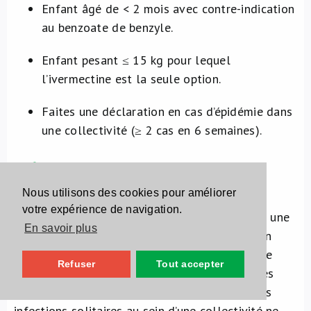
Enfant âgé de < 2 mois avec contre-indication
au benzoate de benzyle.
Enfant pesant ≤ 15 kg pour lequel
l’ivermectine est la seule option.
Faites une déclaration en cas d’épidémie dans
une collectivité (≥ 2 cas en 6 semaines).
Déclaration obligatoire
Nous utilisons des cookies pour améliorer
votre expérience de navigation.
La Flandre, la Wallonie et Bruxelles imposent une
En savoir plus
déclaration obligatoire pour les cas de gale en
collectivité, à savoir ≥ 2 cas au sein d’un même
Refuser
Tout accepter
établissement dans un délai de 6 semaines. Les
infections multiples au sein d’un ménage et les
infections solitaires au sein d’une collectivité ne