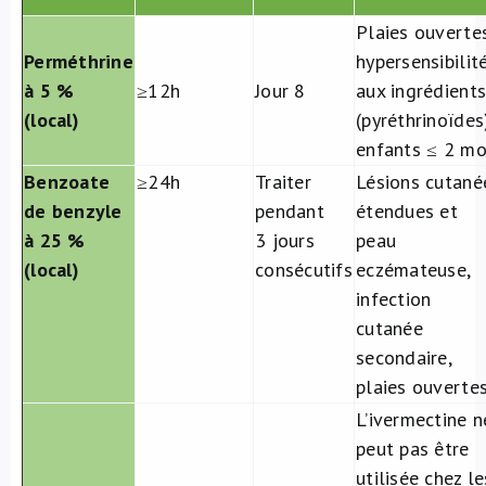
Plaies ouverte
Perméthrine
hypersensibilit
à 5 %
≥12h
Jour 8
aux ingrédient
(local)
(pyréthrinoïdes
enfants ≤ 2 mo
Benzoate
≥24h
Traiter
Lésions cutané
de benzyle
pendant
étendues et
à 25 %
3 jours
peau
(local)​
consécutifs
eczémateuse,
infection
cutanée
secondaire,
plaies ouverte
L’ivermectine n
peut pas être
utilisée chez le