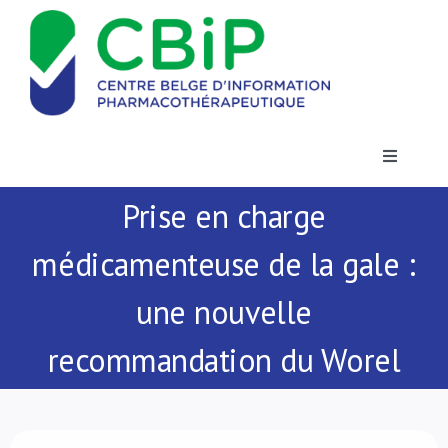
Passer
au
contenu
Toggle
Navigatio
Prise en charge
Actualités
médicamenteuse de la gale :
Publications
une nouvelle
Formations
recommandation du Worel
Contact