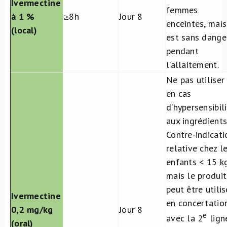
Ivermectine
femmes
à 1 %
≥8h
Jour 8
enceintes, mais
(local)
est sans dange
pendant
l’allaitement.
Ne pas utiliser
en cas
d’hypersensibil
aux ingrédients
Contre-indicati
relative chez l
enfants < 15 k
mais le produit
peut être utilis
Ivermectine
en concertatio
0,2 mg/kg
Jour 8
e
avec la 2
lign
(oral)