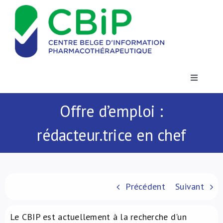
Passer
au
contenu
Toggle
Navigatio
Actualités
Offre d’emploi :
rédacteur.trice en chef
Publications
Formations
Précédent
Suivant
Contact
Le CBIP est actuellement à la recherche d'un