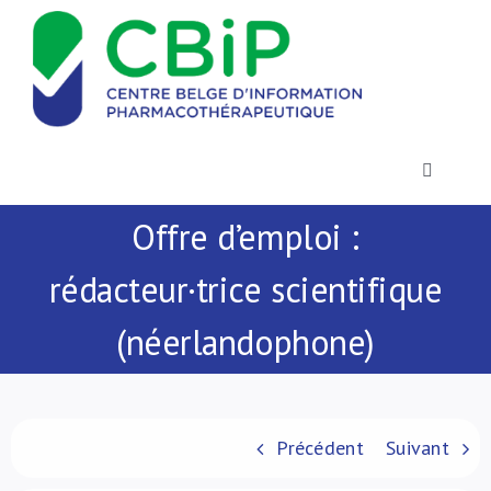
Passer
au
contenu
Toggle
Navigatio
Offre d’emploi :
Actualités
rédacteur·trice scientifique
Publications
(néerlandophone)
Formations
Contact
Précédent
Suivant