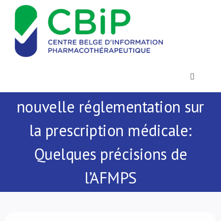
Passer
au
contenu
Toggle
Navigatio
nouvelle réglementation sur
Actualités
la prescription médicale:
Publications
Quelques précisions de
Formations
l’AFMPS
Contact