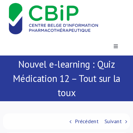
Passer
au
contenu
Toggle
Navigatio
Nouvel e-learning : Quiz
Actualités
Médication 12 – Tout sur la
Publications
toux
Formations
Contact
Précédent
Suivant