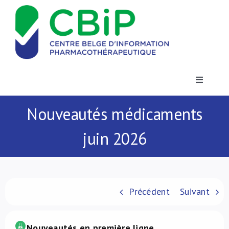
Passer
au
contenu
Toggle
Navigatio
Actualités
Nouveautés médicaments
juin 2026
Publications
Formations
Précédent
Suivant
Contact
.
Nouveautés en première ligne