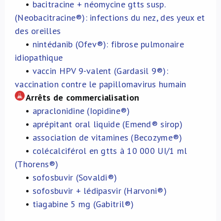
•
bacitracine + néomycine gtts susp.
(Neobacitracine®): infections du nez, des yeux et
des oreilles
•
nintédanib (Ofev®): fibrose pulmonaire
idiopathique
•
vaccin HPV 9-valent (Gardasil 9®):
vaccination contre le papillomavirus humain
Arrêts de commercialisation
•
apraclonidine (Iopidine®)
•
aprépitant oral liquide (Emend® sirop)
•
association de vitamines (Becozyme®)
•
colécalciférol en gtts à 10 000 UI/1 ml
(Thorens®)
•
sofosbuvir (Sovaldi®)
•
sofosbuvir + lédipasvir (Harvoni®)
•
tiagabine 5 mg (Gabitril®)