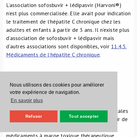
L’association sofosbuvir + lédipasvir (Harvoni®)
n’est plus commercialisée. Elle avait pour indication
le traitement de l’hépatite C chronique chez les
adultes et enfants à partir de 3 ans. Il n’existe plus
d’association de sofosbuvir + lédipasvir mais
d’autres associations sont disponibles, voir
11.4.5.
Médicaments de l’hépatite C chronique
.
tiagabine 5 mg (Gabitril®)
Nous utilisons des cookies pour améliorer
votre expérience de navigation.
La tiagabine 5 mg (Gabitril®) n’est plus
En savoir plus
commercialisée. Elle avait pour indication, en
traitement adjuvant, les crises d’épilepsies focales
Refuser
Tout accepter
avec ou sans généralisation secondaire à partir de
l’âge de 12 ans. Les antiépileptiques sont des
médicaments à marge toxique thérapeutique