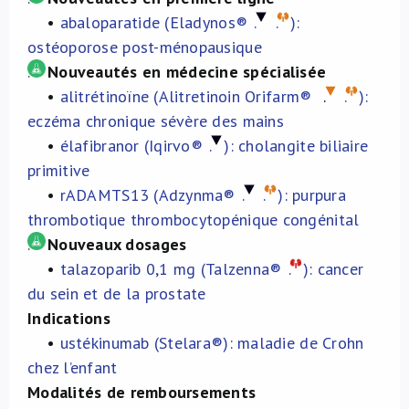
•
abaloparatide (Eladynos®
.
.
):
À propos de nous
ostéoporose post-ménopausique
.
Nouveautés en médecine spécialisée
NL
•
alitrétinoïne (Alitretinoin Orifarm®
.
.
):
eczéma chronique sévère des mains
•
élafibranor (Iqirvo®
.
): cholangite biliaire
primitive
•
rADAMTS13 (Adzynma®
.
.
): purpura
thrombotique thrombocytopénique congénital
.
Nouveaux dosages
•
talazoparib 0,1 mg (Talzenna®
.
): cancer
du sein et de la prostate
Indications
•
ustékinumab (Stelara®): maladie de Crohn
chez l’enfant
Modalités de remboursements