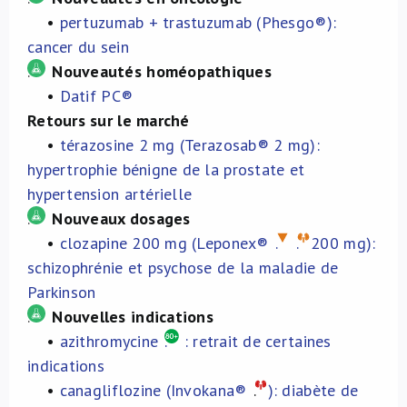
•
pertuzumab + trastuzumab (Phesgo®):
À propos de nous
cancer du sein
.
Nouveautés homéopathiques
NL
•
Datif PC®
Retours sur le marché
•
térazosine 2 mg (Terazosab® 2 mg):
hypertrophie bénigne de la prostate et
hypertension artérielle
.
Nouveaux dosages
•
clozapine 200 mg (Leponex®
.
.
200 mg):
schizophrénie et psychose de la maladie de
Parkinson
.
Nouvelles indications
•
azithromycine
.
: retrait de certaines
indications
•
canagliflozine (Invokana®
.
): diabète de