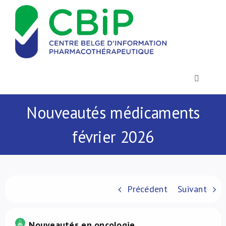
Passer
au
contenu
Toggle
Navigatio
Actualités
Nouveautés médicaments
février 2026
Publications
Formations
Précédent
Suivant
Contact
.
Nouveautés en oncologie