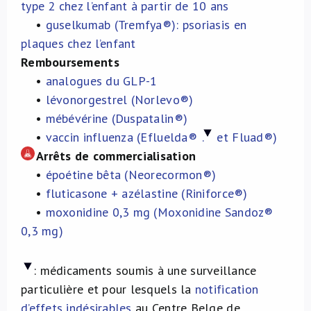
type 2 chez l’enfant à partir de 10 ans
•
guselkumab (Tremfya®): psoriasis en
plaques chez l’enfant
Remboursements
•
analogues du GLP-1
•
lévonorgestrel (Norlevo®)
•
mébévérine (Duspatalin®)
•
vaccin influenza (Efluelda®
.
et Fluad®)
Arrêts de commercialisation
•
époétine bêta (Neorecormon®)
•
fluticasone + azélastine (Riniforce®)
•
moxonidine 0,3 mg (Moxonidine Sandoz®
0,3 mg)
:
médicaments soumis à une surveillance
particulière et pour lesquels la
notification
d’effets indésirables
au Centre Belge de