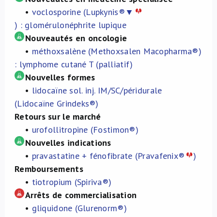
•
voclosporine (Lupkynis®▼
À propos de nous
) :
glomérulonéphrite lupique
Nouveautés en oncologie
NL
•
méthoxsalène (Methoxsalen Macopharma®)
: lymphome cutané T (palliatif)
Nouvelles formes
•
lidocaïne sol. inj. IM/SC/péridurale
(Lidocaïne Grindeks®)
Retours sur le marché
•
urofollitropine (Fostimon®)
Nouvelles indications
•
pravastatine + fénofibrate (Pravafenix®
)
Remboursements
•
tiotropium (Spiriva®
)
Arrêts de commercialisation
•
gliquidone (Glurenorm®)