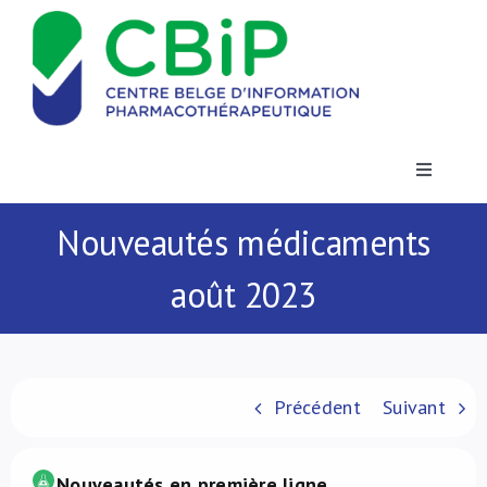
Passer
au
contenu
Toggle
Navigatio
Actualités
Nouveautés médicaments
août 2023
Publications
Formations
Précédent
Suivant
Contact
Nouveautés en première ligne