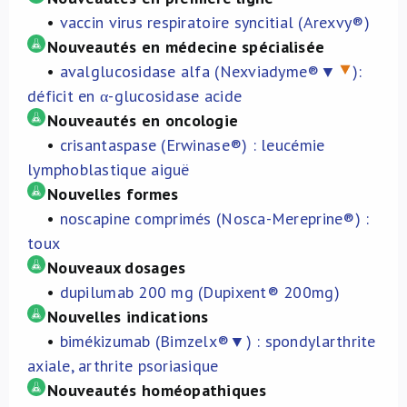
•
vaccin virus respiratoire syncitial (Arexvy®)
À propos de nous
Nouveautés en médecine spécialisée
•
avalglucosidase alfa (Nexviadyme®▼
):
NL
déficit en α-glucosidase acide
Nouveautés en oncologie
•
crisantaspase (Erwinase®) : leucémie
lymphoblastique aiguë
Nouvelles formes
•
noscapine comprimés (Nosca-Mereprine®) :
toux
Nouveaux dosages
•
dupilumab 200 mg (Dupixent® 200mg)
Nouvelles indications
•
bimékizumab (Bimzelx®▼) : spondylarthrite
axiale, arthrite psoriasique
Nouveautés homéopathiques