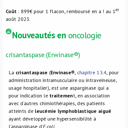
er
Coût
: 899€ pour 1 flacon, remboursé en a ! au 1
août 2023.
Nouveautés en
oncologie
crisantaspase (Erwinase®)
La
crisantaspase
(
Erwinase®
,
chapitre 13.4
, pour
administration intramusculaire ou intraveineuse,
usage hospitalier), est une asparginase qui a
pour indication le
traitemen
t, en association
avec d’autres chimiothérapies, des patients
atteints de
leucémie lymphoblastique aiguë
ayant développé une hypersensibilité à
l’asparginase d’
E.coli
.