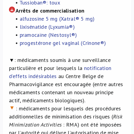
•
Tussioban®: toux
Arrêts
de commercialisation
•
alfuzosine 5 mg (Xatral® 5 mg)
•
lixisénatide (Lyxumia®)
•
pramocaïne (Nestosyl®)
•
progestérone gel vaginal (Crinone®)
▼:
médicaments soumis à une surveillance
particulière et pour lesquels la
notification
d
’
effets ind
é
sirables
au Centre Belge de
Pharmacovigilance est encouragée (entre autres
médicaments contenant un nouveau principe
actif, médicaments biologiques).
: médicaments pour lesquels des procédures
additionnelles de minimisation des risques (
Risk
Minimization Activities
: RMA) ont été imposées
par l’autorité qui délivre l’autorisation de mise