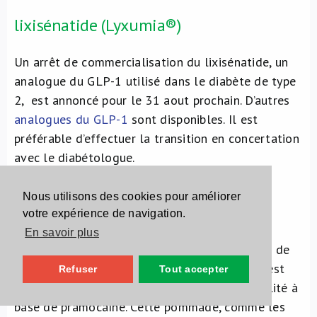
lixisénatide (Lyxumia®)
Un arrêt de commercialisation du lixisénatide, un
analogue du GLP-1 utilisé dans le diabète de type
2, est annoncé pour le 31 aout prochain. D’autres
analogues du GLP-1
sont disponibles. Il est
préférable d’effectuer la transition en concertation
avec le diabétologue.
Nous utilisons des cookies pour améliorer
pramocaïne (Nestosyl®)
votre expérience de navigation.
En savoir plus
La spécialité Nestosyl®, une pommade à base de
chlorhexidine, pramocaïne et oxyde de zinc, n’est
Refuser
Tout accepter
plus commercialisée. Il n’existe plus de spécialité à
base de pramocaïne. Cette pommade, comme les