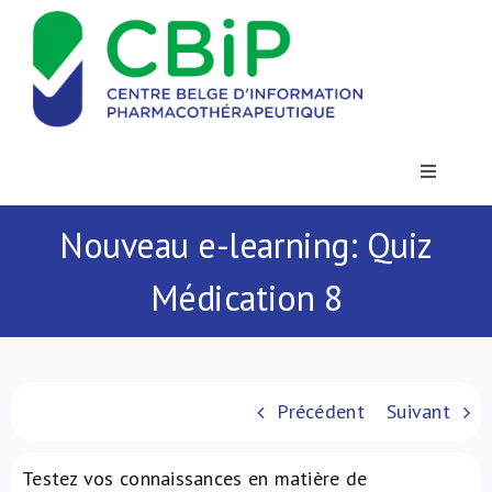
Passer
au
contenu
Toggle
Navigatio
Actualités
Nouveau e-learning: Quiz
Médication 8
Publications
Formations
Précédent
Suivant
Contact
Testez vos connaissances en matière de