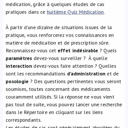
médication, grâce à quelques études de cas
À propos de nous
pratiques dans ce
huitième Quiz Médication
.
NL
À partir d’une dizaine de situations issues de la
pratique, vous renforcerez vos connaissances en
matière de médication et de prescription sûre.
Reconnaissez-vous cet
effet indésirable
? Quels
paramètres
devez-vous surveiller ? À quelle
interaction
devez-vous faire attention ? Quelles
sont les recommandations
d’administration
et de
posologie
? Des questions pertinentes vous seront
soumises, toutes concernant des médicaments
couramment utilisés. Si la réponse ne vous vient
pas tout de suite, vous pouvez lancer une recherche
dans le Répertoire en cliquant sur les liens
correspondants.
Les études de cas sont généralement abordées du