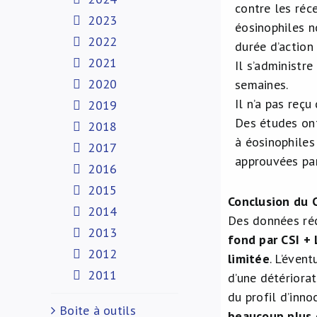
contre les réc
2023
éosinophiles n
2022
durée d’action
2021
Il s’administr
2020
semaines.
Il n’a pas reç
2019
Des études ont
2018
à éosinophiles
2017
approuvées par
2016
2015
Conclusion du C
2014
Des données ré
2013
fond par CSI +
2012
limitée
. L’éven
2011
d’une détériorat
du profil d’inn
Boite à outils
beaucoup plus 