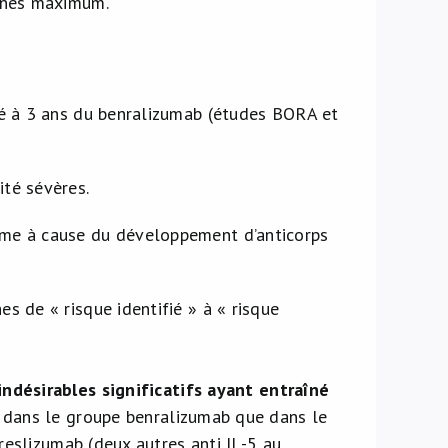
ines maximum.
té à 3 ans du benralizumab (études BORA et
ité sévères.
erme à cause du développement d’anticorps
es de « risque identifié » à « risque
indésirables significatifs ayant entraîné
dans le groupe benralizumab que dans le
reslizumab (deux autres anti IL-5 au