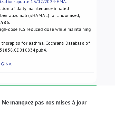
orization-update 13/02/2024-EMA.
tion of daily maintenance inhaled
th benralizumab (SHAMAL): a randomised,
1986.
high-dose ICS reduced dose while maintaining
 therapies for asthma. Cochrane Database of
4651858.CD010834.pub4.
 GINA.
Ne manquez pas nos mises à jour