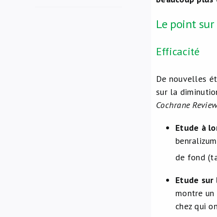
Le point sur 
Efficacité
De nouvelles étu
sur la diminuti
Cochrane Revie
Etude à l
benralizum
de fond (t
Etude sur 
montre un 
chez qui o