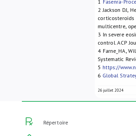
1
Fasenra-Proce
2
Jackson DJ, H
corticosteroids
multicentre, op
3
In severe eosi
control. ACP Jo
4
Farne_HA, Wils
Systematic Rev
5
https://www.
6
Global Strat
26 juillet 2024
Répertoire