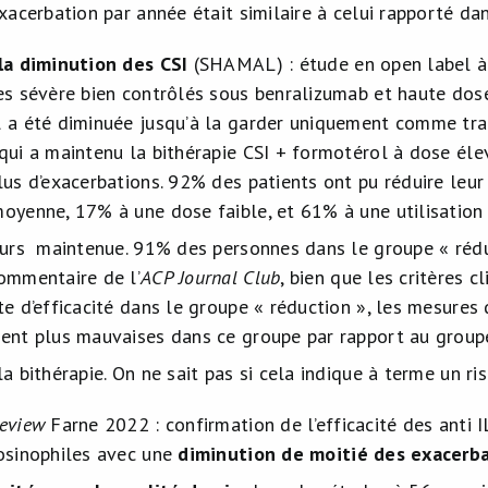
xacerbation par année était similaire à celui rapporté da
la diminution des CSI
(SHAMAL) : étude en open label à
es sévère bien contrôlés sous benralizumab et haute dose
 a été diminuée jusqu’à la garder uniquement comme trai
qui a maintenu la bithérapie CSI + formotérol à dose élev
lus d’exacerbations. 92% des patients ont pu réduire leur
oyenne, 17% à une dose faible, et 61% à une utilisation
ours maintenue. 91% des personnes dans le groupe « rédu
ommentaire de l’
ACP Journal Club
, bien que les critères c
te d’efficacité dans le groupe « réduction », les mesures
ent plus mauvaises dans ce groupe par rapport au groupe
a bithérapie. On ne sait pas si cela indique à terme un r
eview
Farne 2022 : confirmation de l’efficacité des anti 
osinophiles avec une
diminution de moitié des exacerba