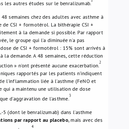
ns les autres études sur le benralizumab.
 48 semaines chez des adultes avec asthme à
 de CSI + formotérol. La bithérapie CSI +
tement à la demande si possible. Par rapport
ée, le groupe qui l’a diminuée n’a pas
 dose de CSI + formotérol : 15% sont arrivés à
 à la demande. A 48 semaines, cette réduction
2
ction » n’ont présenté aucune exacerbation.
liniques rapportés par les patients n’indiquent
 de l’inflammation liée à l’asthme (FeNO et
 qui a maintenu une utilisation de dose
3
isque d’aggravation de l’asthme.
IL-5 (dont le benralizumab) dans l’asthme
tions par rapport au placebo
, mais avec des
4