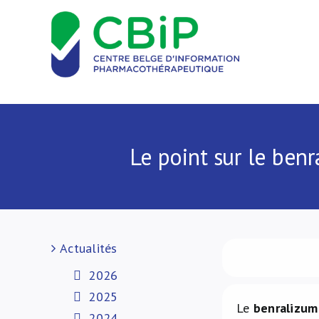
Passer
au
contenu
Le point sur le ben
Actualités
2026
2025
Le
benralizum
2024