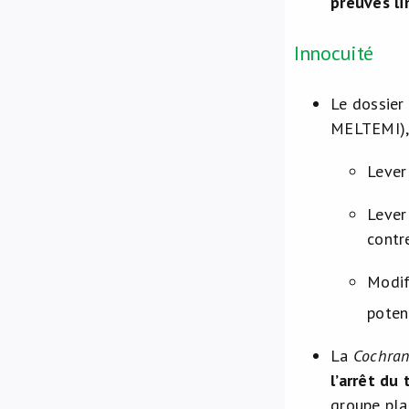
preuves li
Innocuité
Le dossier
MELTEMI), 
Lever
Lever
contr
Modifi
potent
La
Cochra
l’arrêt du
groupe pla