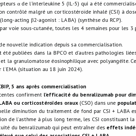
epteurs α de l’interleukine 5 (IL-5) qui a été commerciali
on contrôlé malgré un corticostéroïde inhalé (CSI) à do
 (long-acting β2-agonist : LABA) (synthèse du RCP).
e par voie sous-cutanée, toutes les 4 semaines pour les 3
u de nouvelle indication depuis sa commercialisation.
 été publiées dans la BPCO et d’autres pathologies liées
 et la granulomatose éosinophilique avec polyangéite. Ce
 l’EMA (situation au 18 juin 2024).
BIP, 5 ans après commercialisation
centes confirment
l’efficacité du benralizumab pour di
 LABA
ou corticostéroïdes oraux
(CSO) dans une
populat
tuelle diminution du traitement de fond par CSI + LABA e
ion de l’asthme à plus long terme, les CSI constituant la
ocuité du benralizumab qui peut entraîner des
effets indé
élevé que celui des associations CSI + LABA.