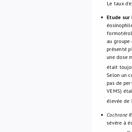
Le taux d’e
Etude sur 
éosinophil
formotérol
au groupe 
présenté p
une dose m
était touj
Selon un c
pas de per
VEMS) étai
élevée de l
Cochrane R
sévère à é