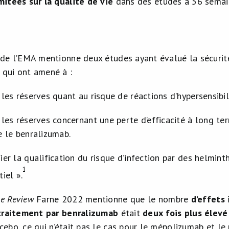
mitées sur la qualité de vie
dans des études à 56 sema
 de l’EMA mentionne deux études ayant évalué la sécuri
qui ont amené à :
 les réserves quant au risque de réactions d’hypersensibil
 les réserves concernant une perte d’efficacité à long t
e le benralizumab.
er la qualification du risque d’infection par des helminth
1
iel ».
​
ne
Review
Farne 2022 mentionne que le nombre
d’effets 
 traitement par benralizumab
était
deux fois plus élevé
cebo, ce qui n’était pas le cas pour le mépolizumab et le 