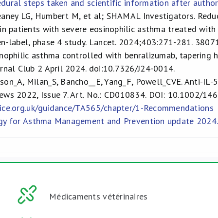
dural steps taken and scientific information after auth
eaney LG, Humbert M, et al; SHAMAL Investigators. Reduc
 in patients with severe eosinophilic asthma treated wi
en-label, phase 4 study. Lancet. 2024;403:271-281. 3807
nophilic asthma controlled with benralizumab, tapering 
urnal Club 2 April 2024. doi:10.7326/J24-0014.
on_A, Milan_S, Bancho__E, Yang_F, Powell_CVE. Anti-IL-5
iews 2022, Issue 7. Art. No.: CD010834. DOI: 10.1002/1
nice.org.uk/guidance/TA565/chapter/1-Recommendations
egy for Asthma Management and Prevention update 2024.
Médicaments vétérinaires