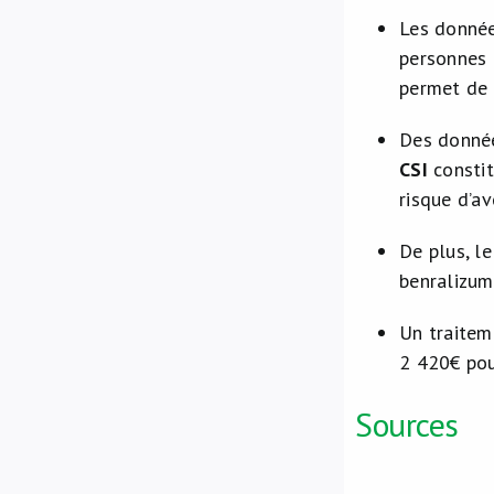
Les donnée
personnes
permet de
Des donnée
CSI
consti
risque d’av
De plus, le
benralizum
Un traitem
2 420€ pou
Sources