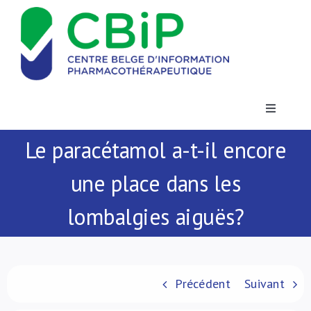
Passer
au
contenu
Toggle
Navigatio
Le paracétamol a-t-il encore
Actualités
une place dans les
Publications
lombalgies aiguës?
Formations
Contact
Précédent
Suivant