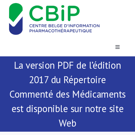
Passer
au
contenu
Toggle
Navigatio
La version PDF de l’édition
Actualités
2017 du Répertoire
Publications
Commenté des Médicaments
Formations
est disponible sur notre site
Web
Contact