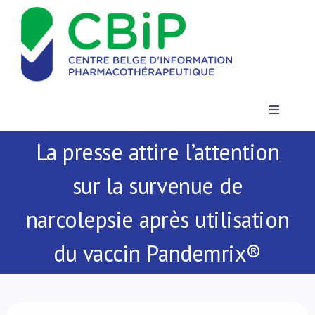
Passer
au
contenu
Toggle
Navigatio
La presse attire l’attention
Actualités
sur la survenue de
Publications
narcolepsie après utilisation
Formations
du vaccin Pandemrix®
Contact