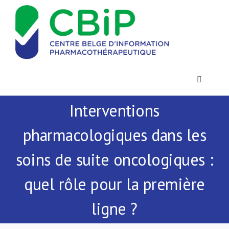
Passer
au
contenu
Toggle
Navigatio
Interventions
Actualités
pharmacologiques dans les
Publications
soins de suite oncologiques :
Formations
quel rôle pour la première
ligne ?
Contact